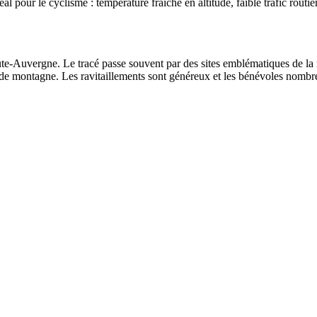
éal pour le cyclisme : température fraîche en altitude, faible trafic routie
ute-Auvergne. Le tracé passe souvent par des sites emblématiques de la r
 de montagne. Les ravitaillements sont généreux et les bénévoles nombr