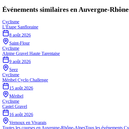
Événements similaires
en Auvergne-Rhône
Cyclisme
L'Étape Sanfloraine
8 août 2026
Saint-Flour
Cyclisme
Alpine Gravel Haute Tarentaise
9 août 2026
Seez
Cyclisme
Méribel Cyclo Challenge
15 août 2026
Méribel
Cyclisme
Castel Gravel
16 août 2026
Vernoux en Vivarais
Toutes les courses en
Auvergne-Rhône-Alpes
Tous les événements
Cy