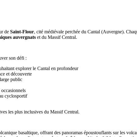
our de
Saint-Flour
, cité médiévale perchée du Cantal (Auvergne). Chaqu
niques auvergnats
et du Massif Central.
uver son défi :
uhaitant explorer le Cantal en profondeur
ce et découverte
large public
s occasionnels
au cyclosportif
ves les plus inclusives du Massif Central.
olcanique basaltique, offrant des panoramas époustouflants sur les volca