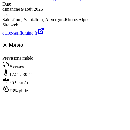
Date
dimanche 9 août 2026
Lieu
Saint-flour
,
Saint-flour
,
Auvergne-Rhône-Alpes
Site web
etape-sanfloraine.fr
☀️ Météo
Prévisions météo
Averses
17.5
° /
30.4
°
25.9
km/h
73
% pluie