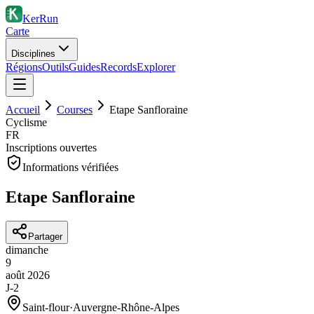
KerRun
Carte
Disciplines
Régions
Outils
Guides
Records
Explorer
Accueil
Courses
Etape Sanfloraine
Cyclisme
FR
Inscriptions ouvertes
Informations vérifiées
Etape Sanfloraine
Partager
dimanche
9
août
2026
J-2
Saint-flour
·
Auvergne-Rhône-Alpes