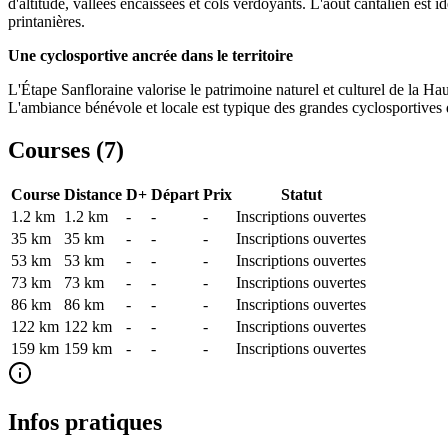
d'altitude, vallées encaissées et cols verdoyants. L'août cantalien est id
printanières.
Une cyclosportive ancrée dans le territoire
L'Étape Sanfloraine valorise le patrimoine naturel et culturel de la Ha
L'ambiance bénévole et locale est typique des grandes cyclosportives
Courses (
7
)
Course
Distance
D+
Départ
Prix
Statut
1.2 km
1.2
km
-
-
-
Inscriptions ouvertes
35 km
35
km
-
-
-
Inscriptions ouvertes
53 km
53
km
-
-
-
Inscriptions ouvertes
73 km
73
km
-
-
-
Inscriptions ouvertes
86 km
86
km
-
-
-
Inscriptions ouvertes
122 km
122
km
-
-
-
Inscriptions ouvertes
159 km
159
km
-
-
-
Inscriptions ouvertes
Infos pratiques