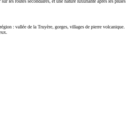
r sur les routes secondaires, et une nature luxuriante après les pluies
égion : vallée de la Truyère, gorges, villages de pierre volcanique.
eux.