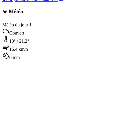
☀️ Météo
Météo du jour J
Couvert
13
° /
21.2
°
16.4
km/h
0
mm