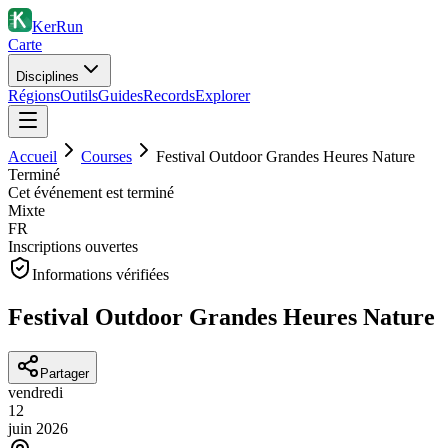
KerRun
Carte
Disciplines
Régions
Outils
Guides
Records
Explorer
Accueil
Courses
Festival Outdoor Grandes Heures Nature
Terminé
Cet événement est terminé
Mixte
FR
Inscriptions ouvertes
Informations vérifiées
Festival Outdoor Grandes Heures Nature
Partager
vendredi
12
juin
2026