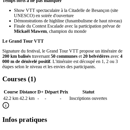
Temps forts à ne pas manquer
Show VTT spectaculaire à la Citadelle de Besançon (site
UNESCO) en soirée d'ouverture
Démonstrations de highline (funambulisme de haut niveau)
Finale du Contest Escalade avec la participation prévue de
Mickaël Mawem
, champion du monde
Le Grand Tour VTT
Signature du festival, le Grand Tour VTT propose un itinéraire de
200 km balisés
traversant
50 communes
et
20 belvédères
avec
4
000 m de dénivelé positif
. L'itinéraire est découpé en 1, 2 ou 3
étapes selon le niveau et les envies des participants.
Courses (
1
)
Course
Distance
D+
Départ
Prix
Statut
42.2 km
42.2
km
-
-
-
Inscriptions ouvertes
Infos pratiques