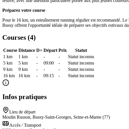
festive, avec une attention particulière portée aux plus jeunes coureurs
Préparez votre course
Pour le 16 km, un entraînement running régulier est recommandé. Le 5
Bussy offrent l'opportunité idéale de préparer ses objectifs estivaux d
Courses (
4
)
Course
Distance
D+
Départ
Prix
Statut
1 km
1
km
-
-
-
Statut inconnu
5 km
5
km
-
09:00
-
Statut inconnu
9 km
9
km
-
-
-
Statut inconnu
16 km
16
km
-
09:15
-
Statut inconnu
Infos pratiques
Lieu de départ
Moulin Russon, Bussy-Saint-Georges, Seine-et-Marne (77)
Accès / Transport