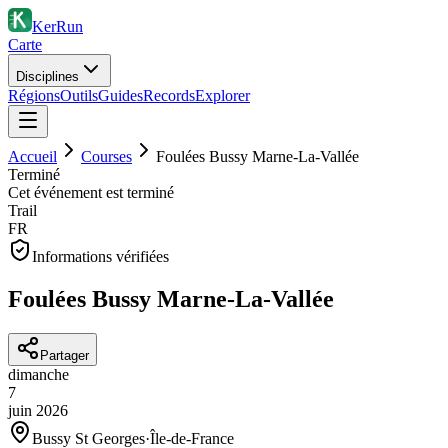
KerRun
Carte
Disciplines
Régions
Outils
Guides
Records
Explorer
Accueil
Courses
Foulées Bussy Marne-La-Vallée
Terminé
Cet événement est terminé
Trail
FR
Informations vérifiées
Foulées Bussy Marne-La-Vallée
Partager
dimanche
7
juin
2026
Bussy St Georges
·
Île-de-France