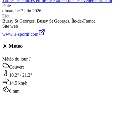
Toutes les courses en
Île-de-France
Tous les événements
Trail
Date
dimanche 7 juin 2026
Lieu
Bussy St Georges
,
Bussy St Georges
,
Île-de-France
Site web
www.le-sportif.com
☀️ Météo
Météo du jour J
Couvert
10.2
° /
21.2
°
14.5
km/h
0
mm