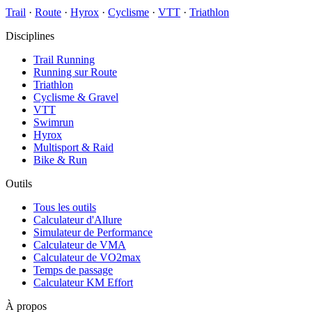
Trail
·
Route
·
Hyrox
·
Cyclisme
·
VTT
·
Triathlon
Disciplines
Trail Running
Running sur Route
Triathlon
Cyclisme & Gravel
VTT
Swimrun
Hyrox
Multisport & Raid
Bike & Run
Outils
Tous les outils
Calculateur d'Allure
Simulateur de Performance
Calculateur de VMA
Calculateur de VO2max
Temps de passage
Calculateur KM Effort
À propos