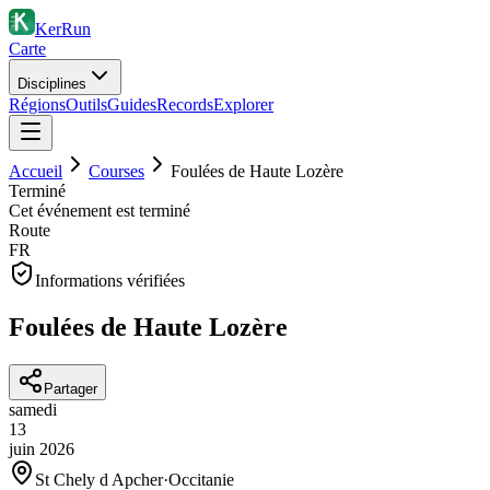
KerRun
Carte
Disciplines
Régions
Outils
Guides
Records
Explorer
Accueil
Courses
Foulées de Haute Lozère
Terminé
Cet événement est terminé
Route
FR
Informations vérifiées
Foulées de Haute Lozère
Partager
samedi
13
juin
2026
St Chely d Apcher
·
Occitanie