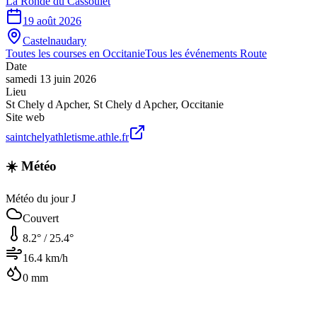
La Ronde du Cassoulet
19 août 2026
Castelnaudary
Toutes les courses en
Occitanie
Tous les événements
Route
Date
samedi 13 juin 2026
Lieu
St Chely d Apcher
,
St Chely d Apcher
,
Occitanie
Site web
saintchelyathletisme.athle.fr
☀️ Météo
Météo du jour J
Couvert
8.2
° /
25.4
°
16.4
km/h
0
mm