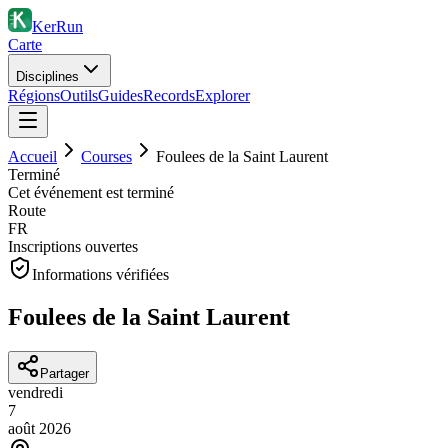
KerRun
Carte
Disciplines
Régions
Outils
Guides
Records
Explorer
Accueil
Courses
Foulees de la Saint Laurent
Terminé
Cet événement est terminé
Route
FR
Inscriptions ouvertes
Informations vérifiées
Foulees de la Saint Laurent
Partager
vendredi
7
août
2026