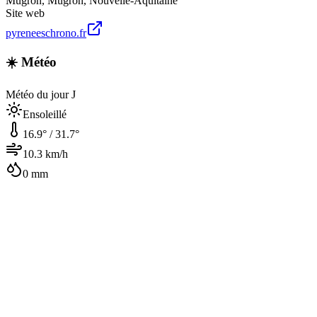
Mugron
,
Mugron
,
Nouvelle-Aquitaine
Site web
pyreneeschrono.fr
☀️ Météo
Météo du jour J
Ensoleillé
16.9
° /
31.7
°
10.3
km/h
0
mm