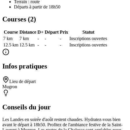
Terrain : route
Départs à partir de 18h50
Courses (
2
)
Course
Distance
D+
Départ
Prix
Statut
7 km
7
km
-
-
-
Inscriptions ouvertes
12.5 km
12.5
km
-
-
-
Inscriptions ouvertes
Infos pratiques
Lieu de départ
Mugron
Conseils du jour
Les Landes en soirée d'août restent chaudes. Hydratez-vous bien
avant le départ à 18h50. Profitez de l'ambiance festive de la Saint-
Laurent à Mugron. Les routes de la Chalosse sont agréables pour