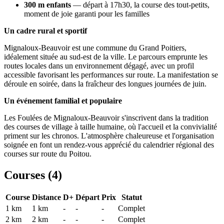
300 m enfants
— départ à 17h30, la course des tout-petits,
moment de joie garanti pour les familles
Un cadre rural et sportif
Mignaloux-Beauvoir est une commune du Grand Poitiers,
idéalement située au sud-est de la ville. Le parcours emprunte les
routes locales dans un environnement dégagé, avec un profil
accessible favorisant les performances sur route. La manifestation se
déroule en soirée, dans la fraîcheur des longues journées de juin.
Un événement familial et populaire
Les Foulées de Mignaloux-Beauvoir s'inscrivent dans la tradition
des courses de village à taille humaine, où l'accueil et la convivialité
priment sur les chronos. L'atmosphère chaleureuse et l'organisation
soignée en font un rendez-vous apprécié du calendrier régional des
courses sur route du Poitou.
Courses (
4
)
Course
Distance
D+
Départ
Prix
Statut
1 km
1
km
-
-
-
Complet
2 km
2
km
-
-
-
Complet