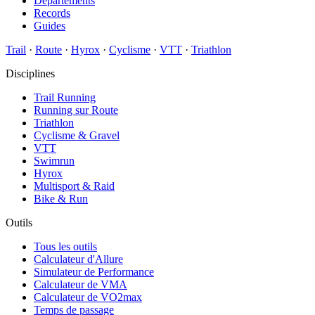
Départements
Records
Guides
Trail
·
Route
·
Hyrox
·
Cyclisme
·
VTT
·
Triathlon
Disciplines
Trail Running
Running sur Route
Triathlon
Cyclisme & Gravel
VTT
Swimrun
Hyrox
Multisport & Raid
Bike & Run
Outils
Tous les outils
Calculateur d'Allure
Simulateur de Performance
Calculateur de VMA
Calculateur de VO2max
Temps de passage