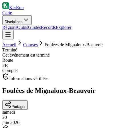
KerRun
Carte
Disciplines
Régions
Outils
Guides
Records
Explorer
Accueil
Courses
Foulées de Mignaloux-Beauvoir
Terminé
Cet événement est terminé
Route
FR
Complet
Informations vérifiées
Foulées de Mignaloux-Beauvoir
Partager
samedi
20
juin
2026