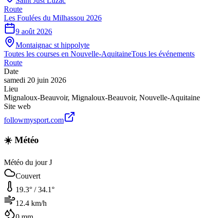
Saint Just Luzac
Route
Les Foulées du Milhassou 2026
9 août 2026
Montaignac st hippolyte
Toutes les courses en
Nouvelle-Aquitaine
Tous les événements
Route
Date
samedi 20 juin 2026
Lieu
Mignaloux-Beauvoir
,
Mignaloux-Beauvoir
,
Nouvelle-Aquitaine
Site web
followmysport.com
☀️ Météo
Météo du jour J
Couvert
19.3
° /
34.1
°
12.4
km/h
0
mm