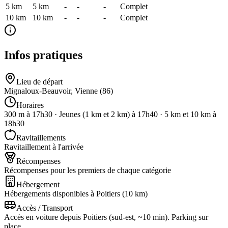
5 km
5
km
-
-
-
Complet
10 km
10
km
-
-
-
Complet
Infos pratiques
Lieu de départ
Mignaloux-Beauvoir, Vienne (86)
Horaires
300 m à 17h30 · Jeunes (1 km et 2 km) à 17h40 · 5 km et 10 km à
18h30
Ravitaillements
Ravitaillement à l'arrivée
Récompenses
Récompenses pour les premiers de chaque catégorie
Hébergement
Hébergements disponibles à Poitiers (10 km)
Accès / Transport
Accès en voiture depuis Poitiers (sud-est, ~10 min). Parking sur
place.