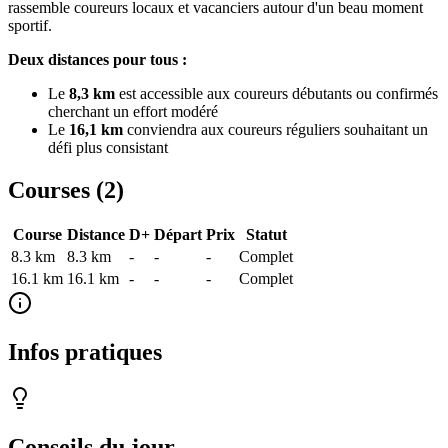
rassemble coureurs locaux et vacanciers autour d'un beau moment
sportif.
Deux distances pour tous :
Le
8,3 km
est accessible aux coureurs débutants ou confirmés
cherchant un effort modéré
Le
16,1 km
conviendra aux coureurs réguliers souhaitant un
défi plus consistant
Courses (
2
)
Course
Distance
D+
Départ
Prix
Statut
8.3 km
8.3
km
-
-
-
Complet
16.1 km
16.1
km
-
-
-
Complet
Infos pratiques
Conseils du jour