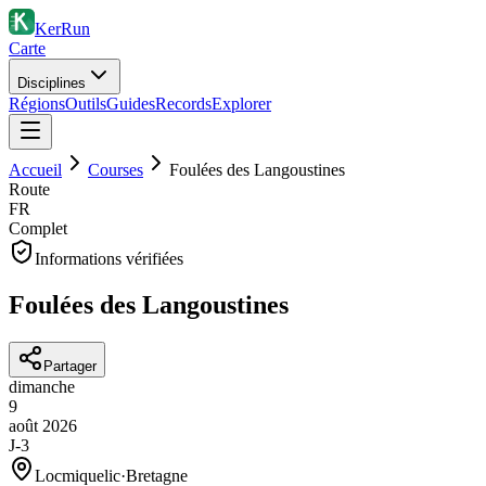
KerRun
Carte
Disciplines
Régions
Outils
Guides
Records
Explorer
Accueil
Courses
Foulées des Langoustines
Route
FR
Complet
Informations vérifiées
Foulées des Langoustines
Partager
dimanche
9
août
2026
J-3
Locmiquelic
·
Bretagne