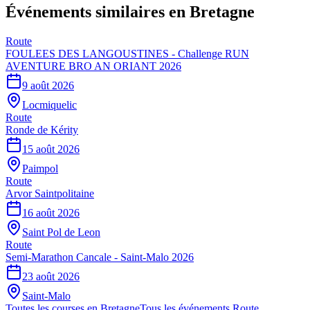
Événements similaires
en Bretagne
Route
FOULEES DES LANGOUSTINES - Challenge RUN
AVENTURE BRO AN ORIANT 2026
9 août 2026
Locmiquelic
Route
Ronde de Kérity
15 août 2026
Paimpol
Route
Arvor Saintpolitaine
16 août 2026
Saint Pol de Leon
Route
Semi-Marathon Cancale - Saint-Malo 2026
23 août 2026
Saint-Malo
Toutes les courses en
Bretagne
Tous les événements
Route