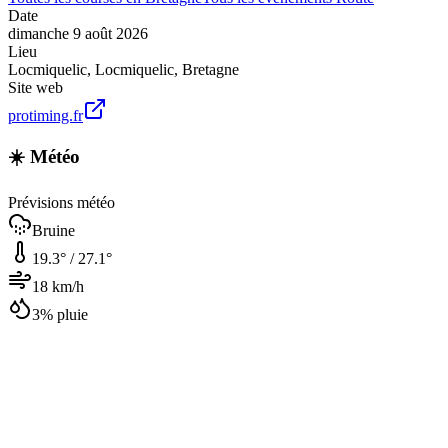
Date
dimanche 9 août 2026
Lieu
Locmiquelic
,
Locmiquelic
,
Bretagne
Site web
protiming.fr
☀️ Météo
Prévisions météo
Bruine
19.3
° /
27.1
°
18
km/h
3
% pluie