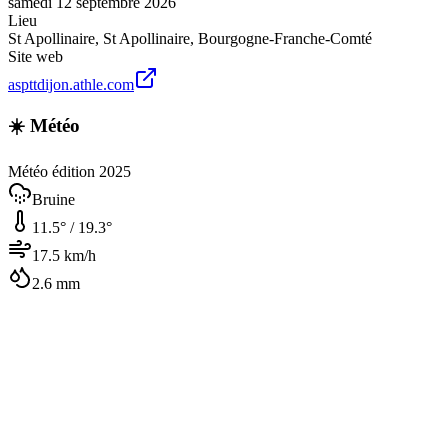
samedi 12 septembre 2026
Lieu
St Apollinaire
,
St Apollinaire
,
Bourgogne-Franche-Comté
Site web
aspttdijon.athle.com
☀️ Météo
Météo édition 2025
Bruine
11.5
° /
19.3
°
17.5
km/h
2.6
mm