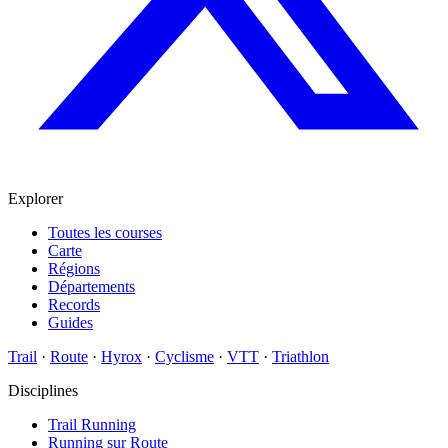
Explorer
Toutes les courses
Carte
Régions
Départements
Records
Guides
Trail
·
Route
·
Hyrox
·
Cyclisme
·
VTT
·
Triathlon
Disciplines
Trail Running
Running sur Route