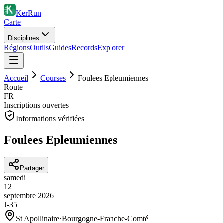
KerRun
Carte
Disciplines
Régions
Outils
Guides
Records
Explorer
Accueil
Courses
Foulees Epleumiennes
Route
FR
Inscriptions ouvertes
Informations vérifiées
Foulees Epleumiennes
Partager
samedi
12
septembre
2026
J-35
St Apollinaire
·
Bourgogne-Franche-Comté