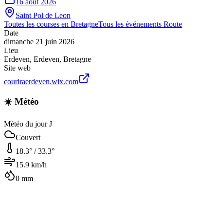
16 août 2026
Saint Pol de Leon
Toutes les courses en
Bretagne
Tous les événements
Route
Date
dimanche 21 juin 2026
Lieu
Erdeven
,
Erdeven
,
Bretagne
Site web
couriraerdeven.wix.com
☀️ Météo
Météo du jour J
Couvert
18.3
° /
33.3
°
15.9
km/h
0
mm