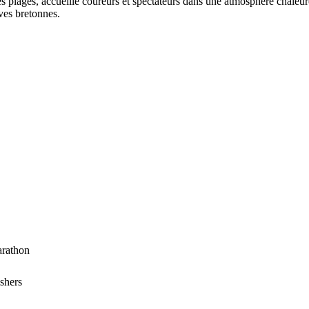
plages, accueille coureurs et spectateurs dans une atmosphère chaleureus
ives bretonnes.
arathon
ishers