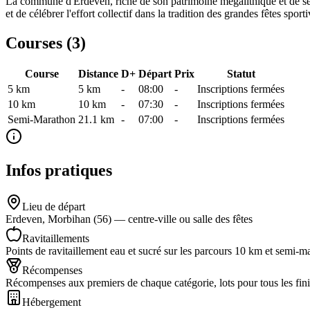
La commune d'Erdeven, riche de son patrimoine mégalithique et de ses 
et de célébrer l'effort collectif dans la tradition des grandes fêtes sport
Courses (
3
)
Course
Distance
D+
Départ
Prix
Statut
5 km
5
km
-
08:00
-
Inscriptions fermées
10 km
10
km
-
07:30
-
Inscriptions fermées
Semi-Marathon
21.1
km
-
07:00
-
Inscriptions fermées
Infos pratiques
Lieu de départ
Erdeven, Morbihan (56) — centre-ville ou salle des fêtes
Ravitaillements
Points de ravitaillement eau et sucré sur les parcours 10 km et semi-m
Récompenses
Récompenses aux premiers de chaque catégorie, lots pour tous les fin
Hébergement