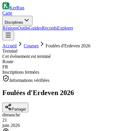
KerRun
Carte
Disciplines
Régions
Outils
Guides
Records
Explorer
Accueil
Courses
Foulées d'Erdeven 2026
Terminé
Cet événement est terminé
Route
FR
Inscriptions fermées
Informations vérifiées
Foulées d'Erdeven 2026
Partager
dimanche
21
juin
2026