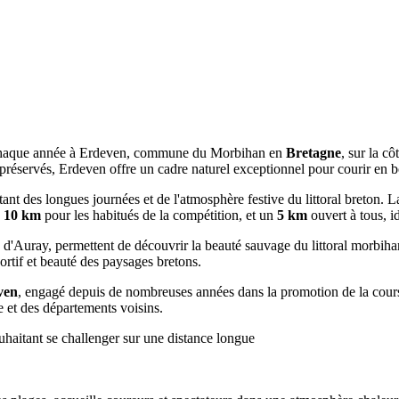
 chaque année à Erdeven, commune du Morbihan en
Bretagne
, sur la c
 préservés, Erdeven offre un cadre naturel exceptionnel pour courir en 
itant des longues journées et de l'atmosphère festive du littoral breton. 
n
10 km
pour les habitués de la compétition, et un
5 km
ouvert à tous, id
ays d'Auray, permettent de découvrir la beauté sauvage du littoral morbiha
ortif et beauté des paysages bretons.
ven
, engagé depuis de nombreuses années dans la promotion de la course
e et des départements voisins.
haitant se challenger sur une distance longue