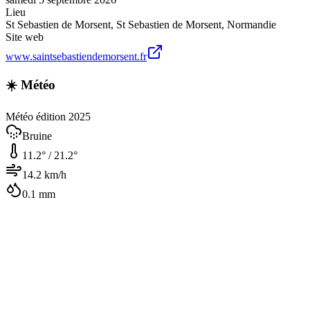
Lieu
St Sebastien de Morsent
,
St Sebastien de Morsent
,
Normandie
Site web
www.saintsebastiendemorsent.fr
☀️ Météo
Météo édition 2025
Bruine
11.2
° /
21.2
°
14.2
km/h
0.1
mm