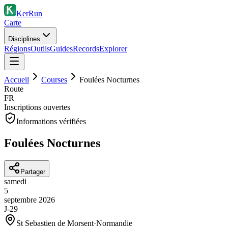
KerRun
Carte
Disciplines
Régions
Outils
Guides
Records
Explorer
Accueil
Courses
Foulées Nocturnes
Route
FR
Inscriptions ouvertes
Informations vérifiées
Foulées Nocturnes
Partager
samedi
5
septembre
2026
J-29
St Sebastien de Morsent
·
Normandie