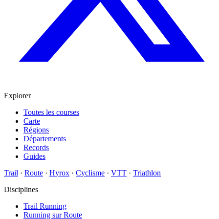
Explorer
Toutes les courses
Carte
Régions
Départements
Records
Guides
Trail
·
Route
·
Hyrox
·
Cyclisme
·
VTT
·
Triathlon
Disciplines
Trail Running
Running sur Route