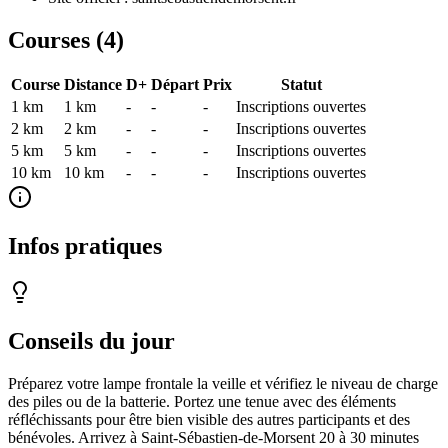
Courses (
4
)
Course
Distance
D+
Départ
Prix
Statut
1 km
1
km
-
-
-
Inscriptions ouvertes
2 km
2
km
-
-
-
Inscriptions ouvertes
5 km
5
km
-
-
-
Inscriptions ouvertes
10 km
10
km
-
-
-
Inscriptions ouvertes
Infos pratiques
Conseils du jour
Préparez votre lampe frontale la veille et vérifiez le niveau de charge
des piles ou de la batterie. Portez une tenue avec des éléments
réfléchissants pour être bien visible des autres participants et des
bénévoles. Arrivez à Saint-Sébastien-de-Morsent 20 à 30 minutes