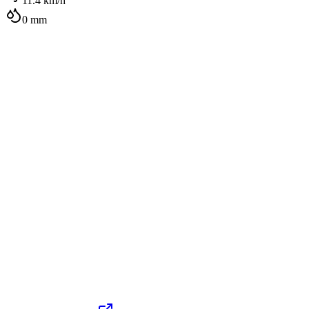
11.4
km/h
0
mm