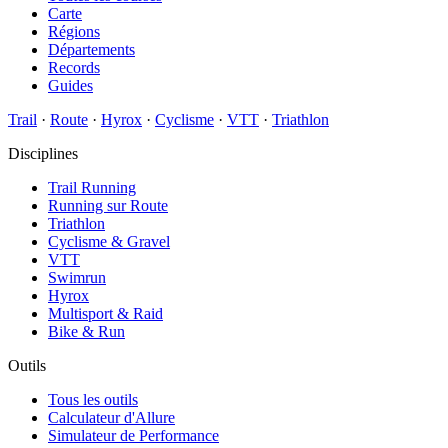
Carte
Régions
Départements
Records
Guides
Trail
·
Route
·
Hyrox
·
Cyclisme
·
VTT
·
Triathlon
Disciplines
Trail Running
Running sur Route
Triathlon
Cyclisme & Gravel
VTT
Swimrun
Hyrox
Multisport & Raid
Bike & Run
Outils
Tous les outils
Calculateur d'Allure
Simulateur de Performance