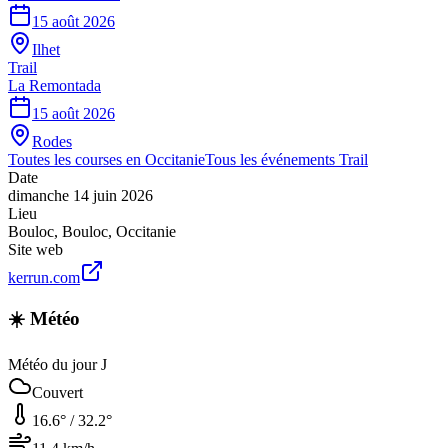
15 août 2026
Ilhet
Trail
La Remontada
15 août 2026
Rodes
Toutes les courses en
Occitanie
Tous les événements
Trail
Date
dimanche 14 juin 2026
Lieu
Bouloc
,
Bouloc
,
Occitanie
Site web
kerrun.com
☀️ Météo
Météo du jour J
Couvert
16.6
° /
32.2
°