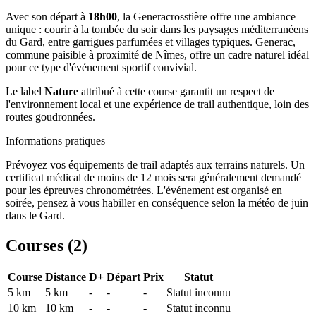
Avec son départ à
18h00
, la Generacrosstière offre une ambiance
unique : courir à la tombée du soir dans les paysages méditerranéens
du Gard, entre garrigues parfumées et villages typiques. Generac,
commune paisible à proximité de Nîmes, offre un cadre naturel idéal
pour ce type d'événement sportif convivial.
Le label
Nature
attribué à cette course garantit un respect de
l'environnement local et une expérience de trail authentique, loin des
routes goudronnées.
Informations pratiques
Prévoyez vos équipements de trail adaptés aux terrains naturels. Un
certificat médical de moins de 12 mois sera généralement demandé
pour les épreuves chronométrées. L'événement est organisé en
soirée, pensez à vous habiller en conséquence selon la météo de juin
dans le Gard.
Courses (
2
)
Course
Distance
D+
Départ
Prix
Statut
5 km
5
km
-
-
-
Statut inconnu
10 km
10
km
-
-
-
Statut inconnu