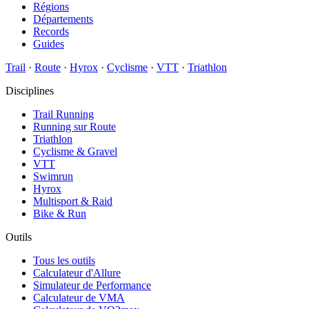
Régions
Départements
Records
Guides
Trail
·
Route
·
Hyrox
·
Cyclisme
·
VTT
·
Triathlon
Disciplines
Trail Running
Running sur Route
Triathlon
Cyclisme & Gravel
VTT
Swimrun
Hyrox
Multisport & Raid
Bike & Run
Outils
Tous les outils
Calculateur d'Allure
Simulateur de Performance
Calculateur de VMA