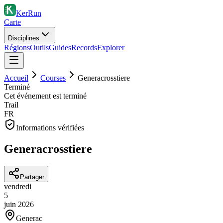
KerRun
Carte
Disciplines
Régions
Outils
Guides
Records
Explorer
Accueil
Courses
Generacrosstiere
Terminé
Cet événement est terminé
Trail
FR
Informations vérifiées
Generacrosstiere
Partager
vendredi
5
juin
2026
Generac