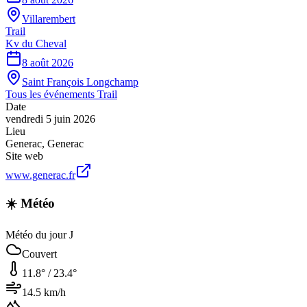
Villarembert
Trail
Kv du Cheval
8 août 2026
Saint François Longchamp
Tous les événements
Trail
Date
vendredi 5 juin 2026
Lieu
Generac
,
Generac
Site web
www.generac.fr
☀️ Météo
Météo du jour J
Couvert
11.8
° /
23.4
°
14.5
km/h