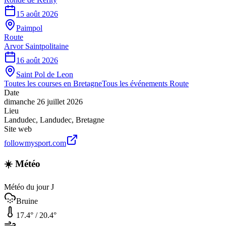
15 août 2026
Paimpol
Route
Arvor Saintpolitaine
16 août 2026
Saint Pol de Leon
Toutes les courses en
Bretagne
Tous les événements
Route
Date
dimanche 26 juillet 2026
Lieu
Landudec
,
Landudec
,
Bretagne
Site web
followmysport.com
☀️ Météo
Météo du jour J
Bruine
17.4
° /
20.4
°