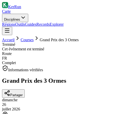
KerRun
Carte
Disciplines
Régions
Outils
Guides
Records
Explorer
Accueil
Courses
Grand Prix des 3 Ormes
Terminé
Cet événement est terminé
Route
FR
Complet
Informations vérifiées
Grand Prix des 3 Ormes
Partager
dimanche
26
juillet
2026