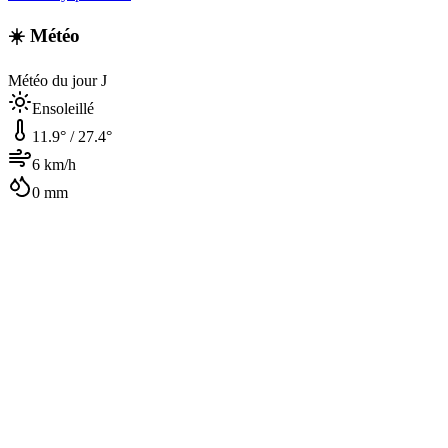
☀️ Météo
Météo du jour J
Ensoleillé
11.9
° /
27.4
°
6
km/h
0
mm