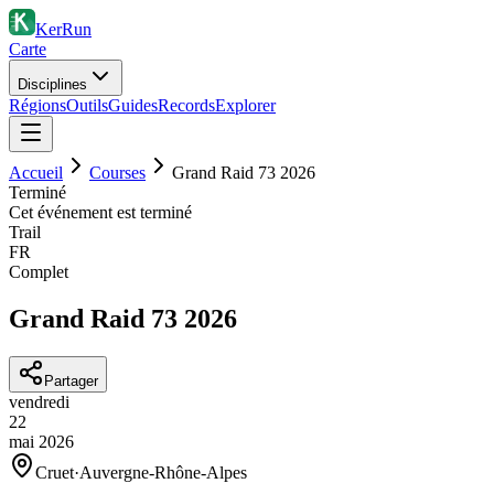
KerRun
Carte
Disciplines
Régions
Outils
Guides
Records
Explorer
Accueil
Courses
Grand Raid 73 2026
Terminé
Cet événement est terminé
Trail
FR
Complet
Grand Raid 73 2026
Partager
vendredi
22
mai
2026
Cruet
·
Auvergne-Rhône-Alpes