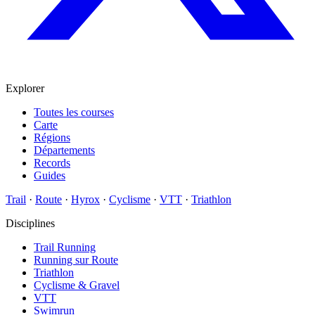
Explorer
Toutes les courses
Carte
Régions
Départements
Records
Guides
Trail
·
Route
·
Hyrox
·
Cyclisme
·
VTT
·
Triathlon
Disciplines
Trail Running
Running sur Route
Triathlon
Cyclisme & Gravel
VTT
Swimrun