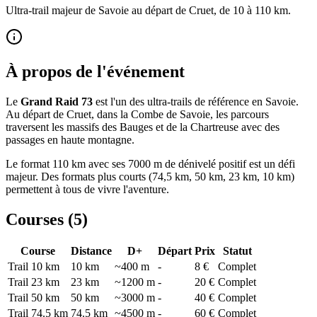
Ultra-trail majeur de Savoie au départ de Cruet, de 10 à 110 km.
À propos de l'événement
Le
Grand Raid 73
est l'un des ultra-trails de référence en Savoie.
Au départ de Cruet, dans la Combe de Savoie, les parcours
traversent les massifs des Bauges et de la Chartreuse avec des
passages en haute montagne.
Le format 110 km avec ses 7000 m de dénivelé positif est un défi
majeur. Des formats plus courts (74,5 km, 50 km, 23 km, 10 km)
permettent à tous de vivre l'aventure.
Courses (
5
)
Course
Distance
D+
Départ
Prix
Statut
Trail 10 km
10
km
~400 m
-
8 €
Complet
Trail 23 km
23
km
~1200 m
-
20 €
Complet
Trail 50 km
50
km
~3000 m
-
40 €
Complet
Trail 74.5 km
74.5
km
~4500 m
-
60 €
Complet