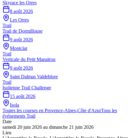
Skyrace les Orres
8 août 2026
Les Orres
Trail
Trail de Dormillouse
9 août 2026
Montclar
Trail
Verticale du Petit Manaïrou
9 août 2026
Saint Dalmas Valdeblore
Trail
Isolienne Trail Challenge
15 août 2026
Isola
Toutes les courses en
Provence-Alpes-Côte d'Azur
Tous les
événements
Trail
Date
samedi 20 juin 2026
au
dimanche 21 juin 2026
Lieu