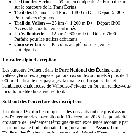
Le Duo des Écrins
— 59 km en équipe de 2 · Format team
sur le parcours de la Trans'Écrins
Trail des Écrins
— 34 km / +1 800 m D+ · Départ 5h00 ·
Pour trailers réguliers
Trail du Vallon
— 25 km / +1 200 m D+ · Départ 6h00 ·
Accessible aux trailers confirmés
La Vallouisette
— 12 km / +600 m D+ · Départ 7h00 ·
Parfaite pour les trailers débutants
Course enfants
— Parcours adapté pour les jeunes
participants
Un cadre alpin d'exception
Les parcours évoluent dans le
Parc National des Écrins
, entre
vallées glaciaires, alpages et panoramas sur les sommets à plus de 4
000 m. La beauté des paysages, la qualité de l'organisation et
l'ambiance chaleureuse de Vallouise-Pelvoux en font un rendez-vous
incontournable du calendrier trail.
Sold out dès l'ouverture des inscriptions
L'édition 2026 affiche complet — les dossards ont été pris d'assaut
dès l'ouverture des inscriptions le 10 décembre 2025. La popularité
croissante de l'événement témoigne de son excellence reconnue par
la communauté trail nationale. L'organisation — l'
Association
Trailers des Écrins
, sous le patronage de
Martin Kern
— assure