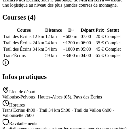
une logistique au niveau des plus grandes courses de montagne.
Courses (
4
)
Course
Distance
D+
Départ
Prix
Statut
Trail des Écrins 12 km
12
km
~600 m
07:00
20 €
Complet
Trail des Écrins 24 km
24
km
~1200 m
06:00
35 €
Complet
Trail des Écrins 34 km
34
km
~1800 m
05:00
45 €
Complet
Trans'Écrins
59
km
~3400 m
04:00
65 €
Complet
Infos pratiques
Lieu de départ
Vallouise-Pelvoux, Hautes-Alpes (05), Pays des Écrins
Horaires
Trans'Écrins 4h00 · Trail 34 km 5h00 · Trail du Vallon 6h00 ·
Vallouisette 7h00
Ravitaillements
Ravitaillements complets sur tous les parcours avec écocup consigné