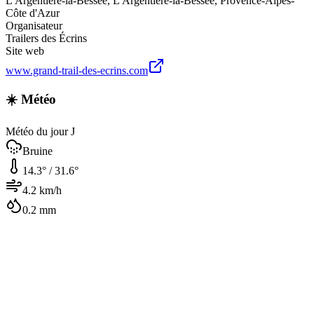
L'Argentière-la-Bessée
,
L'Argentière-la-Bessée
,
Provence-Alpes-
Côte d'Azur
Organisateur
Trailers des Écrins
Site web
www.grand-trail-des-ecrins.com
☀️ Météo
Météo du jour J
Bruine
14.3
° /
31.6
°
4.2
km/h
0.2
mm