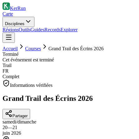
KerRun
Carte
Disciplines
Régions
Outils
Guides
Records
Explorer
Accueil
Courses
Grand Trail des Écrins 2026
Terminé
Cet événement est terminé
Trail
FR
Complet
Informations vérifiées
Grand Trail des Écrins 2026
Partager
samedi
/
dimanche
20
—
21
juin
2026