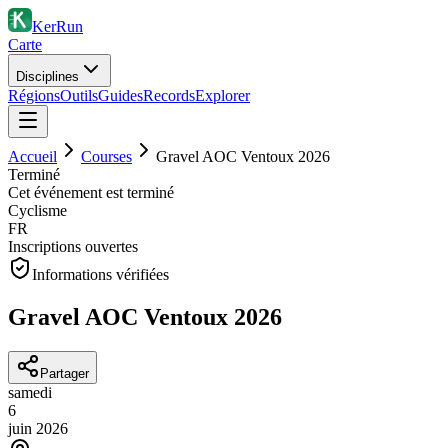
KerRun
Carte
Disciplines
Régions
Outils
Guides
Records
Explorer
Accueil
Courses
Gravel AOC Ventoux 2026
Terminé
Cet événement est terminé
Cyclisme
FR
Inscriptions ouvertes
Informations vérifiées
Gravel AOC Ventoux 2026
Partager
samedi
6
juin
2026