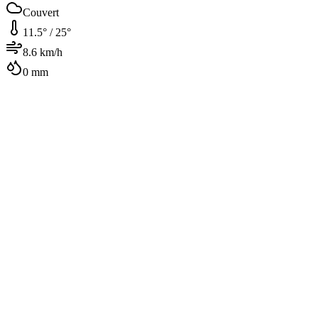
Couvert
11.5
° /
25
°
8.6
km/h
0
mm