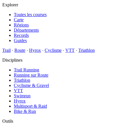
Explorer
Toutes les courses
Carte
Régions
Départements
Records
Guides
Trail
·
Route
·
Hyrox
·
Cyclisme
·
VTT
·
Triathlon
Disciplines
Trail Running
Running sur Route
Triathlon
Cyclisme & Gravel
VTT
Swimrun
Hyrox
Multisport & Raid
Bike & Run
Outils