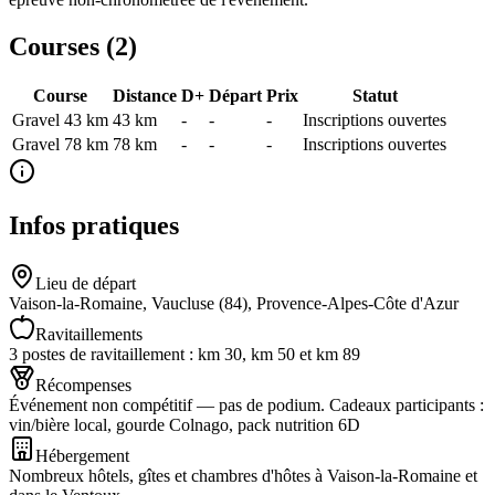
Courses (
2
)
Course
Distance
D+
Départ
Prix
Statut
Gravel 43 km
43
km
-
-
-
Inscriptions ouvertes
Gravel 78 km
78
km
-
-
-
Inscriptions ouvertes
Infos pratiques
Lieu de départ
Vaison-la-Romaine, Vaucluse (84), Provence-Alpes-Côte d'Azur
Ravitaillements
3 postes de ravitaillement : km 30, km 50 et km 89
Récompenses
Événement non compétitif — pas de podium. Cadeaux participants :
vin/bière local, gourde Colnago, pack nutrition 6D
Hébergement
Nombreux hôtels, gîtes et chambres d'hôtes à Vaison-la-Romaine et