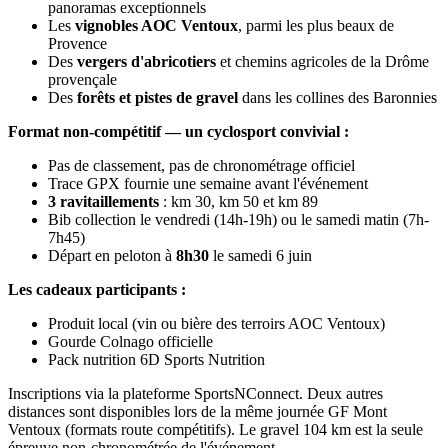
panoramas exceptionnels
Les
vignobles AOC Ventoux
, parmi les plus beaux de
Provence
Des
vergers d'abricotiers
et chemins agricoles de la Drôme
provençale
Des
forêts et pistes de gravel
dans les collines des Baronnies
Format non-compétitif — un cyclosport convivial :
Pas de classement, pas de chronométrage officiel
Trace GPX fournie une semaine avant l'événement
3 ravitaillements
: km 30, km 50 et km 89
Bib collection le vendredi (14h-19h) ou le samedi matin (7h-
7h45)
Départ en peloton à
8h30
le samedi 6 juin
Les cadeaux participants :
Produit local (vin ou bière des terroirs AOC Ventoux)
Gourde Colnago officielle
Pack nutrition 6D Sports Nutrition
Inscriptions via la plateforme SportsNConnect. Deux autres
distances sont disponibles lors de la même journée GF Mont
Ventoux (formats route compétitifs). Le gravel 104 km est la seule
épreuve non-chronométrée de l'événement.