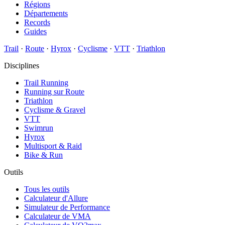
Régions
Départements
Records
Guides
Trail
·
Route
·
Hyrox
·
Cyclisme
·
VTT
·
Triathlon
Disciplines
Trail Running
Running sur Route
Triathlon
Cyclisme & Gravel
VTT
Swimrun
Hyrox
Multisport & Raid
Bike & Run
Outils
Tous les outils
Calculateur d'Allure
Simulateur de Performance
Calculateur de VMA