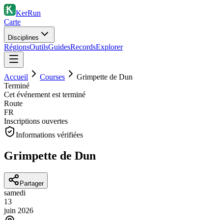
KerRun
Carte
Disciplines
Régions
Outils
Guides
Records
Explorer
Accueil
Courses
Grimpette de Dun
Terminé
Cet événement est terminé
Route
FR
Inscriptions ouvertes
Informations vérifiées
Grimpette de Dun
Partager
samedi
13
juin
2026