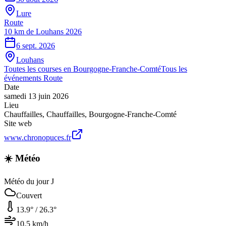
Lure
Route
10 km de Louhans 2026
6 sept. 2026
Louhans
Toutes les courses en
Bourgogne-Franche-Comté
Tous les
événements
Route
Date
samedi 13 juin 2026
Lieu
Chauffailles
,
Chauffailles
,
Bourgogne-Franche-Comté
Site web
www.chronopuces.fr
☀️ Météo
Météo du jour J
Couvert
13.9
° /
26.3
°
10.5
km/h