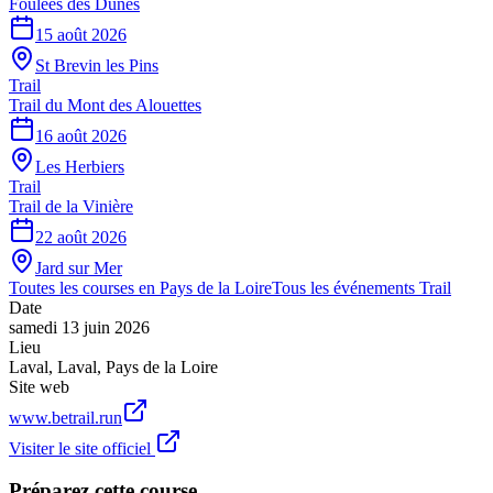
Foulées des Dunes
15 août 2026
St Brevin les Pins
Trail
Trail du Mont des Alouettes
16 août 2026
Les Herbiers
Trail
Trail de la Vinière
22 août 2026
Jard sur Mer
Toutes les courses en
Pays de la Loire
Tous les événements
Trail
Date
samedi 13 juin 2026
Lieu
Laval
,
Laval
,
Pays de la Loire
Site web
www.betrail.run
Visiter le site officiel
Préparez cette course