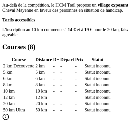
Au-delà de la compétition, le HCM Trail propose un
village exposan
Cheval Mayenne en faveur des personnes en situation de handicap.
Tarifs accessibles
L'inscription au 10 km commence à
14 €
et à
19 €
pour le 20 km, fais
agréable.
Courses (
8
)
Course
Distance
D+
Départ
Prix
Statut
2 km Découverte
2
km
-
-
-
Statut inconnu
5 km
5
km
-
-
-
Statut inconnu
6 km
6
km
-
-
-
Statut inconnu
8 km
8
km
-
-
-
Statut inconnu
10 km
10
km
-
-
-
Statut inconnu
12 km
12
km
-
-
-
Statut inconnu
20 km
20
km
-
-
-
Statut inconnu
50 km Ultra
50
km
-
-
-
Statut inconnu