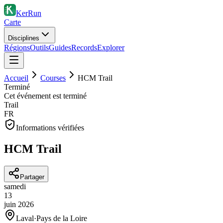
KerRun
Carte
Disciplines
Régions
Outils
Guides
Records
Explorer
Accueil
Courses
HCM Trail
Terminé
Cet événement est terminé
Trail
FR
Informations vérifiées
HCM Trail
Partager
samedi
13
juin
2026
Laval
·
Pays de la Loire