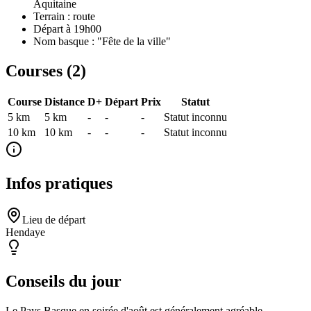
Aquitaine
Terrain : route
Départ à 19h00
Nom basque : "Fête de la ville"
Courses (
2
)
Course
Distance
D+
Départ
Prix
Statut
5 km
5
km
-
-
-
Statut inconnu
10 km
10
km
-
-
-
Statut inconnu
Infos pratiques
Lieu de départ
Hendaye
Conseils du jour
Le Pays Basque en soirée d'août est généralement agréable.