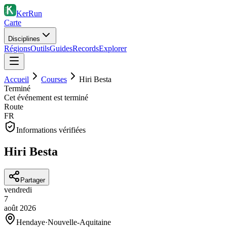
KerRun
Carte
Disciplines
Régions
Outils
Guides
Records
Explorer
Accueil
Courses
Hiri Besta
Terminé
Cet événement est terminé
Route
FR
Informations vérifiées
Hiri Besta
Partager
vendredi
7
août
2026
Hendaye
·
Nouvelle-Aquitaine