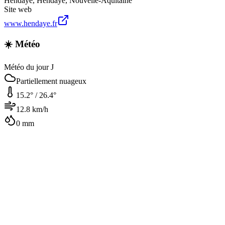
Hendaye
,
Hendaye
,
Nouvelle-Aquitaine
Site web
www.hendaye.fr
☀️ Météo
Météo du jour J
Partiellement nuageux
15.2
° /
26.4
°
12.8
km/h
0
mm