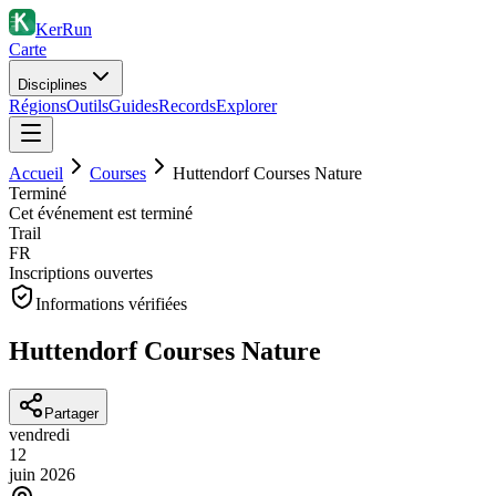
KerRun
Carte
Disciplines
Régions
Outils
Guides
Records
Explorer
Accueil
Courses
Huttendorf Courses Nature
Terminé
Cet événement est terminé
Trail
FR
Inscriptions ouvertes
Informations vérifiées
Huttendorf Courses Nature
Partager
vendredi
12
juin
2026