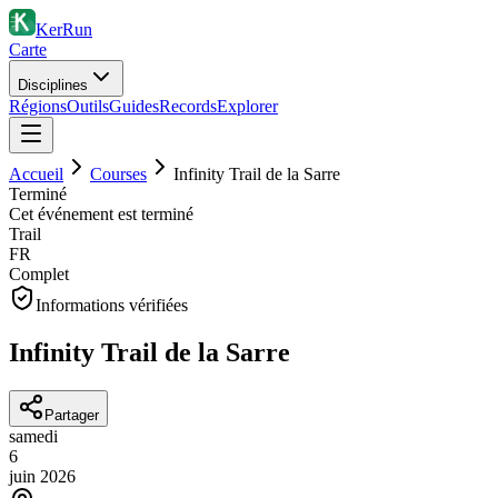
KerRun
Carte
Disciplines
Régions
Outils
Guides
Records
Explorer
Accueil
Courses
Infinity Trail de la Sarre
Terminé
Cet événement est terminé
Trail
FR
Complet
Informations vérifiées
Infinity Trail de la Sarre
Partager
samedi
6
juin
2026