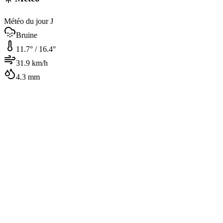
Météo du jour J
Bruine
11.7
° /
16.4
°
31.9
km/h
4.3
mm