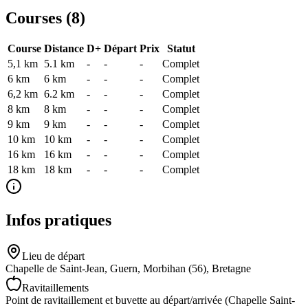
Courses (
8
)
Course
Distance
D+
Départ
Prix
Statut
5,1 km
5.1
km
-
-
-
Complet
6 km
6
km
-
-
-
Complet
6,2 km
6.2
km
-
-
-
Complet
8 km
8
km
-
-
-
Complet
9 km
9
km
-
-
-
Complet
10 km
10
km
-
-
-
Complet
16 km
16
km
-
-
-
Complet
18 km
18
km
-
-
-
Complet
Infos pratiques
Lieu de départ
Chapelle de Saint-Jean, Guern, Morbihan (56), Bretagne
Ravitaillements
Point de ravitaillement et buvette au départ/arrivée (Chapelle Saint-