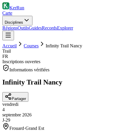
KerRun
Carte
Disciplines
Régions
Outils
Guides
Records
Explorer
Accueil
Courses
Infinity Trail Nancy
Trail
FR
Inscriptions ouvertes
Informations vérifiées
Infinity Trail Nancy
Partager
vendredi
4
septembre
2026
J-29
Frouard
·
Grand Est