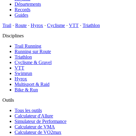
Départements
Records
Guides
Trail
·
Route
·
Hyrox
·
Cyclisme
·
VTT
·
Triathlon
Disciplines
Trail Running
Running sur Route
Triathlon
Cyclisme & Gravel
VTT
Swimrun
Hyrox
Multisport & Raid
Bike & Run
Outils
Tous les outils
Calculateur d'Allure
Simulateur de Performance
Calculateur de VMA
Calculateur de VO2max