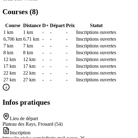
Courses (
8
)
Course
Distance
D+
Départ
Prix
Statut
1 km
1
km
-
-
-
Inscriptions ouvertes
6,706 km
6.71
km
-
-
-
Inscriptions ouvertes
7 km
7
km
-
-
-
Inscriptions ouvertes
8 km
8
km
-
-
-
Inscriptions ouvertes
12 km
12
km
-
-
-
Inscriptions ouvertes
17 km
17
km
-
-
-
Inscriptions ouvertes
22 km
22
km
-
-
-
Inscriptions ouvertes
27 km
27
km
-
-
-
Inscriptions ouvertes
Infos pratiques
Lieu de départ
Plateau des Rays, Frouard (54)
Inscription