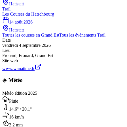
Hattstatt
Trail
Les Courses du Hatschbourg
14 août 2026
Hattstatt
Toutes les courses en
Grand Est
Tous les événements
Trail
Date
vendredi 4 septembre 2026
Lieu
Frouard
,
Frouard
,
Grand Est
Site web
www.wanatime.fr
☀️ Météo
Météo édition 2025
Pluie
14.6
° /
20.1
°
16
km/h
3.2
mm