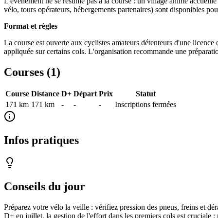
L'événement ne se résume pas à la course : un village animé accueille 
vélo, tours opérateurs, hébergements partenaires) sont disponibles pou
Format et règles
La course est ouverte aux cyclistes amateurs détenteurs d'une licence 
appliquée sur certains cols. L'organisation recommande une préparatio
Courses (
1
)
Course
Distance
D+
Départ
Prix
Statut
171 km
171
km
-
-
-
Inscriptions fermées
Infos pratiques
Conseils du jour
Préparez votre vélo la veille : vérifiez pression des pneus, freins et dé
D+ en juillet, la gestion de l'effort dans les premiers cols est crucial