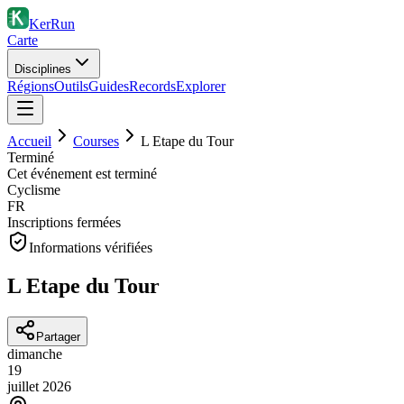
KerRun
Carte
Disciplines
Régions
Outils
Guides
Records
Explorer
Accueil
Courses
L Etape du Tour
Terminé
Cet événement est terminé
Cyclisme
FR
Inscriptions fermées
Informations vérifiées
L Etape du Tour
Partager
dimanche
19
juillet
2026