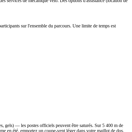
 des services de mécanique vélo. Des options d'assistance (location de
articipants sur l'ensemble du parcours. Une limite de temps est
res, gels) — les postes officiels peuvent être saturés. Sur 5 400 m de
s même en été, emportez un coupe-vent léger dans votre maillot de dos.