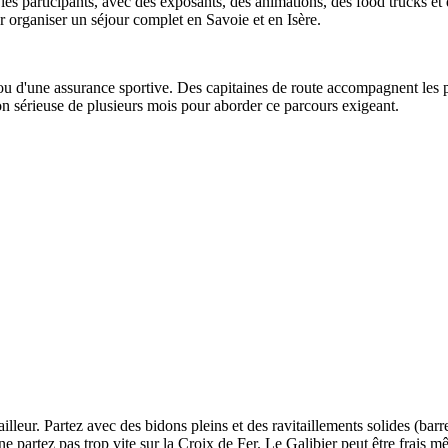
les participants, avec des exposants, des animations, des food trucks et
r organiser un séjour complet en Savoie et en Isère.
ou d'une assurance sportive. Des capitaines de route accompagnent les p
n sérieuse de plusieurs mois pour aborder ce parcours exigeant.
railleur. Partez avec des bidons pleins et des ravitaillements solides (bar
e : ne partez pas trop vite sur la Croix de Fer. Le Galibier peut être frai