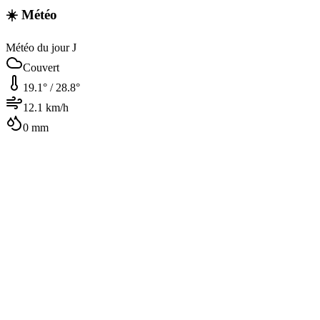
☀️ Météo
Météo du jour J
Couvert
19.1
° /
28.8
°
12.1
km/h
0
mm