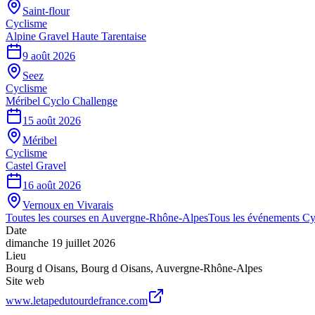
Saint-flour
Cyclisme
Alpine Gravel Haute Tarentaise
9 août 2026
Seez
Cyclisme
Méribel Cyclo Challenge
15 août 2026
Méribel
Cyclisme
Castel Gravel
16 août 2026
Vernoux en Vivarais
Toutes les courses en
Auvergne-Rhône-Alpes
Tous les événements
Cy
Date
dimanche 19 juillet 2026
Lieu
Bourg d Oisans
,
Bourg d Oisans
,
Auvergne-Rhône-Alpes
Site web
www.letapedutourdefrance.com