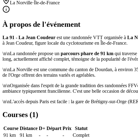
La Norville
·
Île-de-France
À propos de l'événement
La 91 - La Jean Coudeur
est une randonnée VTT organisée à
La No
à Jean Coudeur, figure locale du cyclotourisme en Île-de-France.
\n\nLa randonnée propose un
parcours phare de 91 km
qui traverse 
long, actuellement affiché complet, témoigne de la popularité de l'évén
\n\nLa Norville est une commune du canton de Dourdan, à environ 35 k
de l'Orge offrent des terrains variés et agréables.
\n\nOrganisée dans l'esprit de la grande tradition des randonnées FFV
ambiance typiquement francilienne. C'est une belle occasion de découvr
\n\nL'accès depuis Paris est facile : la gare de Brétigny-sur-Orge (RE
Courses (
1
)
Course
Distance
D+
Départ
Prix
Statut
91 km
91
km
-
-
-
Complet