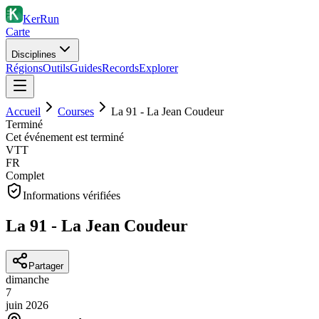
KerRun
Carte
Disciplines
Régions
Outils
Guides
Records
Explorer
Accueil
Courses
La 91 - La Jean Coudeur
Terminé
Cet événement est terminé
VTT
FR
Complet
Informations vérifiées
La 91 - La Jean Coudeur
Partager
dimanche
7
juin
2026