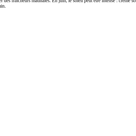
 des fraîcheurs matinales. En juin, le soleil peut être intense : crème so
in.