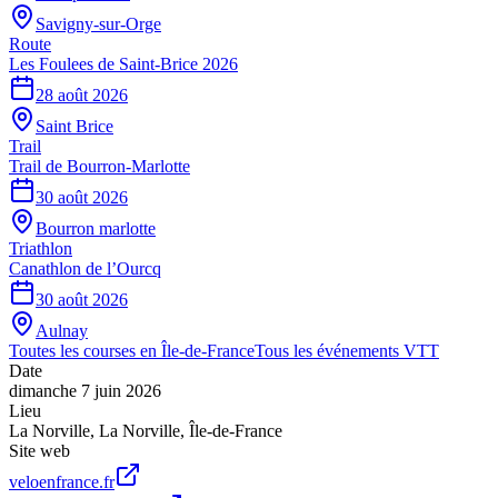
Savigny-sur-Orge
Route
Les Foulees de Saint-Brice 2026
28 août 2026
Saint Brice
Trail
Trail de Bourron-Marlotte
30 août 2026
Bourron marlotte
Triathlon
Canathlon de l’Ourcq
30 août 2026
Aulnay
Toutes les courses en
Île-de-France
Tous les événements
VTT
Date
dimanche 7 juin 2026
Lieu
La Norville
,
La Norville
,
Île-de-France
Site web
veloenfrance.fr