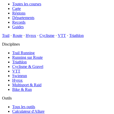
Toutes les courses
Carte
Régions
Départements
Records
Guides
Trail
·
Route
·
Hyrox
·
Cyclisme
·
VTT
·
Triathlon
Disciplines
Trail Running
Running sur Route
Triathlon
Cyclisme & Gravel
VTT
Swimrun
Hyrox
Multisport & Raid
Bike & Run
Outils
Tous les outils
Calculateur d'Allure