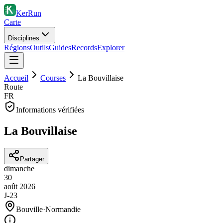
KerRun
Carte
Disciplines
Régions
Outils
Guides
Records
Explorer
Accueil
Courses
La Bouvillaise
Route
FR
Informations vérifiées
La Bouvillaise
Partager
dimanche
30
août
2026
J-23
Bouville
·
Normandie