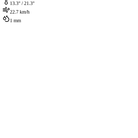
13.3
° /
21.3
°
22.7
km/h
1
mm