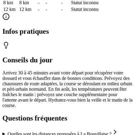
8 km
8
km
-
-
-
Statut inconnu
12 km
12
km
-
-
-
Statut inconnu
Infos pratiques
Conseils du jour
Arrivez 30 à 45 minutes avant votre départ pour récupérer votre
dossard et vous échauffer dans de bonnes conditions. Prévoyez des
chaussures de route adaptées, la course se déroulant en milieu urbain
et péri-urbain normand. En fin août, les températures peuvent être
fraîches le matin : prévoyez une couche supplémentaire pour
l'attente avant le départ. Hydratez-vous bien la veille et le matin de la
course.
Questions fréquentes
Quelles sont les distances proposées à La Bouvillaise ?