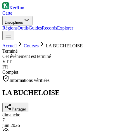
KerRun
Carte
Disciplines
Régions
Outils
Guides
Records
Explorer
Accueil
Courses
LA BUCHELOISE
Terminé
Cet événement est terminé
VTT
FR
Complet
Informations vérifiées
LA BUCHELOISE
Partager
dimanche
7
juin
2026