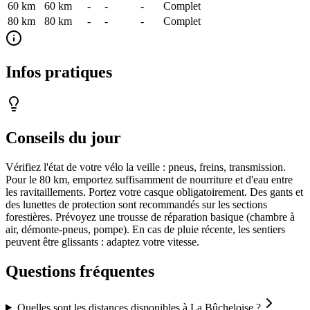
60 km
60
km
-
-
-
Complet
80 km
80
km
-
-
-
Complet
Infos pratiques
Conseils du jour
Vérifiez l'état de votre vélo la veille : pneus, freins, transmission.
Pour le 80 km, emportez suffisamment de nourriture et d'eau entre
les ravitaillements. Portez votre casque obligatoirement. Des gants et
des lunettes de protection sont recommandés sur les sections
forestières. Prévoyez une trousse de réparation basique (chambre à
air, démonte-pneus, pompe). En cas de pluie récente, les sentiers
peuvent être glissants : adaptez votre vitesse.
Questions fréquentes
Quelles sont les distances disponibles à La Bûcheloise ?