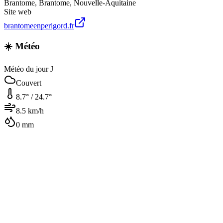
Brantome
,
Brantome
,
Nouvelle-Aquitaine
Site web
brantomeenperigord.fr
☀️ Météo
Météo du jour J
Couvert
8.7
° /
24.7
°
8.5
km/h
0
mm