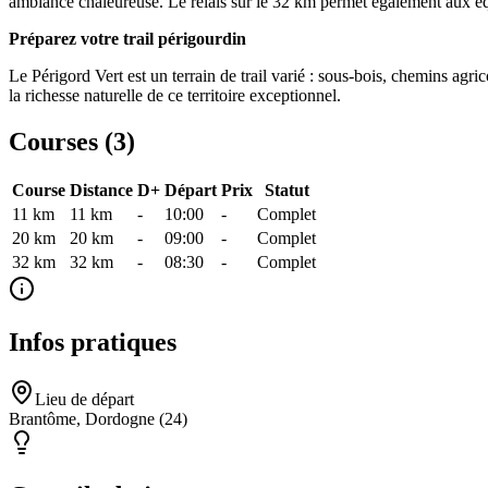
ambiance chaleureuse. Le relais sur le 32 km permet également aux équ
Préparez votre trail périgourdin
Le Périgord Vert est un terrain de trail varié : sous-bois, chemins agri
la richesse naturelle de ce territoire exceptionnel.
Courses (
3
)
Course
Distance
D+
Départ
Prix
Statut
11 km
11
km
-
10:00
-
Complet
20 km
20
km
-
09:00
-
Complet
32 km
32
km
-
08:30
-
Complet
Infos pratiques
Lieu de départ
Brantôme, Dordogne (24)