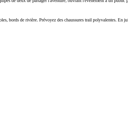
ipes de deux de partager l'aventure, ouvrant l'événement à un public p
coles, bords de rivière. Prévoyez des chaussures trail polyvalentes. En j