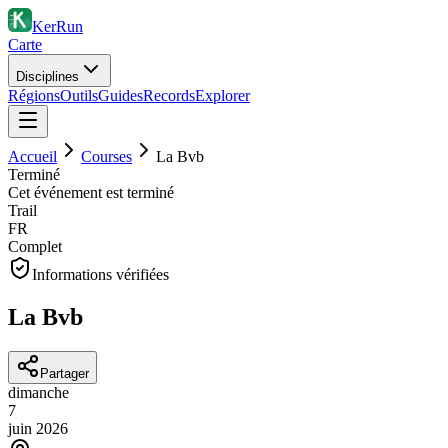
KerRun
Carte
Disciplines
Régions
Outils
Guides
Records
Explorer
Accueil
Courses
La Bvb
Terminé
Cet événement est terminé
Trail
FR
Complet
Informations vérifiées
La Bvb
Partager
dimanche
7
juin
2026