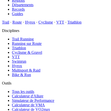
Régions
Départements
Records
Guides
Trail
·
Route
·
Hyrox
·
Cyclisme
·
VTT
·
Triathlon
Disciplines
Trail Running
Running sur Route
Triathlon
Cyclisme & Gravel
VTT
Swimrun
Hyrox
Multisport & Raid
Bike & Run
Outils
Tous les outils
Calculateur d'Allure
Simulateur de Performance
Calculateur de VMA
Calculateur de VO2max