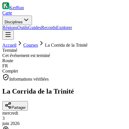
KerRun
Carte
Disciplines
Régions
Outils
Guides
Records
Explorer
Accueil
Courses
La Corrida de la Trinité
Terminé
Cet événement est terminé
Route
FR
Complet
Informations vérifiées
La Corrida de la Trinité
Partager
mercredi
3
juin
2026