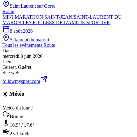
Saint Laurent sur Gorre
Route
MINI MARATHON SAINT-JEAN/SAINT-LAURENT DU
MARONILES FOULEES DE L'AMITIE SPORTIVE
8 août 2026
St laurent du maroni
Tous les événements
Route
Date
mercredi 3 juin 2026
Lieu
Guéret
,
Guéret
Site web
followmysport.com
☀️ Météo
Météo du jour J
Bruine
10.9
° /
17.6
°
23.3
km/h