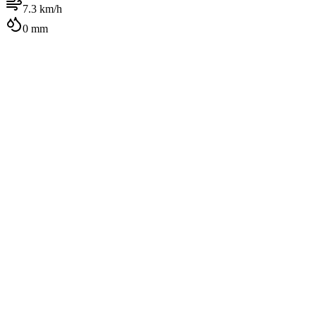
7.3
km/h
0
mm