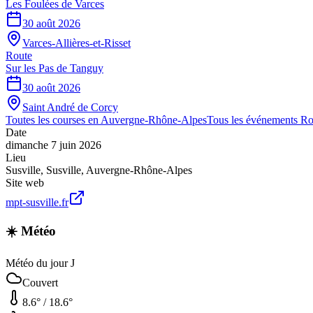
Les Foulées de Varces
30 août 2026
Varces-Allières-et-Risset
Route
Sur les Pas de Tanguy
30 août 2026
Saint André de Corcy
Toutes les courses en
Auvergne-Rhône-Alpes
Tous les événements
Ro
Date
dimanche 7 juin 2026
Lieu
Susville
,
Susville
,
Auvergne-Rhône-Alpes
Site web
mpt-susville.fr
☀️ Météo
Météo du jour J
Couvert
8.6
° /
18.6
°