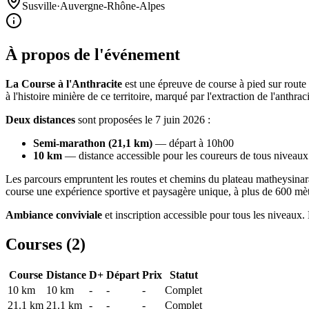
Susville
·
Auvergne-Rhône-Alpes
À propos de l'événement
La Course à l'Anthracite
est une épreuve de course à pied sur route
à l'histoire minière de ce territoire, marqué par l'extraction de l'anth
Deux distances
sont proposées le 7 juin 2026 :
Semi-marathon (21,1 km)
— départ à 10h00
10 km
— distance accessible pour les coureurs de tous niveaux
Les parcours empruntent les routes et chemins du plateau matheysinara
course une expérience sportive et paysagère unique, à plus de 600 mètr
Ambiance conviviale
et inscription accessible pour tous les niveaux.
Courses (
2
)
Course
Distance
D+
Départ
Prix
Statut
10 km
10
km
-
-
-
Complet
21.1 km
21.1
km
-
-
-
Complet