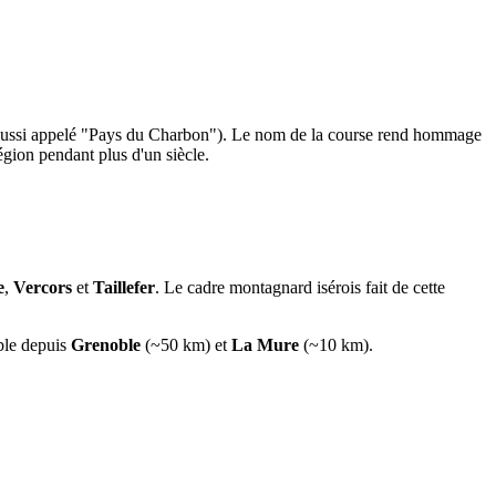
ussi appelé "Pays du Charbon"). Le nom de la course rend hommage
région pendant plus d'un siècle.
e
,
Vercors
et
Taillefer
. Le cadre montagnard isérois fait de cette
ible depuis
Grenoble
(~50 km) et
La Mure
(~10 km).