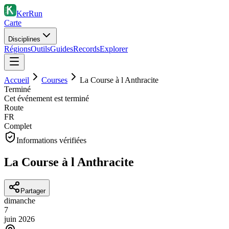
KerRun
Carte
Disciplines
Régions
Outils
Guides
Records
Explorer
Accueil
Courses
La Course à l Anthracite
Terminé
Cet événement est terminé
Route
FR
Complet
Informations vérifiées
La Course à l Anthracite
Partager
dimanche
7
juin
2026