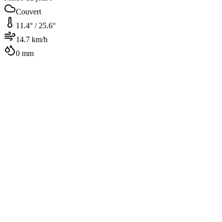
Couvert
11.4
° /
25.6
°
14.7
km/h
0
mm