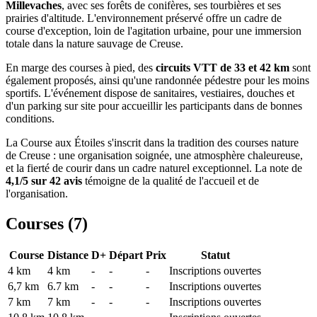
Millevaches
, avec ses forêts de conifères, ses tourbières et ses
prairies d'altitude. L'environnement préservé offre un cadre de
course d'exception, loin de l'agitation urbaine, pour une immersion
totale dans la nature sauvage de Creuse.
En marge des courses à pied, des
circuits VTT de 33 et 42 km
sont
également proposés, ainsi qu'une randonnée pédestre pour les moins
sportifs. L'événement dispose de sanitaires, vestiaires, douches et
d'un parking sur site pour accueillir les participants dans de bonnes
conditions.
La Course aux Étoiles s'inscrit dans la tradition des courses nature
de Creuse : une organisation soignée, une atmosphère chaleureuse,
et la fierté de courir dans un cadre naturel exceptionnel. La note de
4,1/5 sur 42 avis
témoigne de la qualité de l'accueil et de
l'organisation.
Courses (
7
)
Course
Distance
D+
Départ
Prix
Statut
4 km
4
km
-
-
-
Inscriptions ouvertes
6,7 km
6.7
km
-
-
-
Inscriptions ouvertes
7 km
7
km
-
-
-
Inscriptions ouvertes