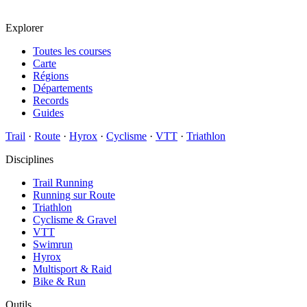
Explorer
Toutes les courses
Carte
Régions
Départements
Records
Guides
Trail
·
Route
·
Hyrox
·
Cyclisme
·
VTT
·
Triathlon
Disciplines
Trail Running
Running sur Route
Triathlon
Cyclisme & Gravel
VTT
Swimrun
Hyrox
Multisport & Raid
Bike & Run
Outils