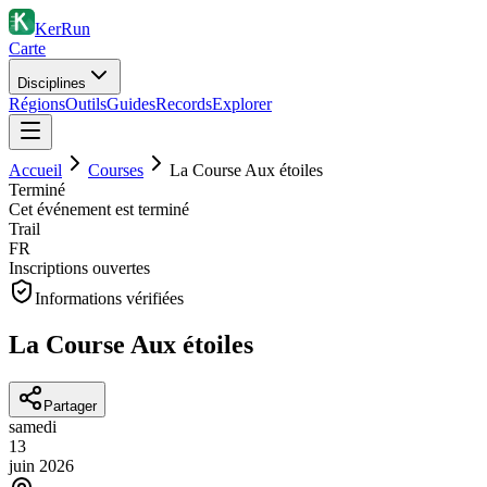
KerRun
Carte
Disciplines
Régions
Outils
Guides
Records
Explorer
Accueil
Courses
La Course Aux étoiles
Terminé
Cet événement est terminé
Trail
FR
Inscriptions ouvertes
Informations vérifiées
La Course Aux étoiles
Partager
samedi
13
juin
2026