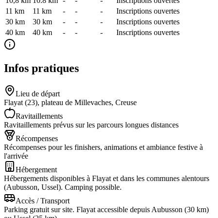
10,8 km
10.8
km
-
-
-
Inscriptions ouvertes
11 km
11
km
-
-
-
Inscriptions ouvertes
30 km
30
km
-
-
-
Inscriptions ouvertes
40 km
40
km
-
-
-
Inscriptions ouvertes
Infos pratiques
Lieu de départ
Flayat (23), plateau de Millevaches, Creuse
Ravitaillements
Ravitaillements prévus sur les parcours longues distances
Récompenses
Récompenses pour les finishers, animations et ambiance festive à
l'arrivée
Hébergement
Hébergements disponibles à Flayat et dans les communes alentours
(Aubusson, Ussel). Camping possible.
Accès / Transport
Parking gratuit sur site. Flayat accessible depuis Aubusson (30 km)