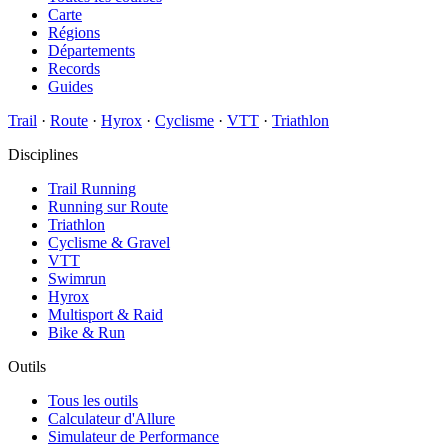
Carte
Régions
Départements
Records
Guides
Trail
·
Route
·
Hyrox
·
Cyclisme
·
VTT
·
Triathlon
Disciplines
Trail Running
Running sur Route
Triathlon
Cyclisme & Gravel
VTT
Swimrun
Hyrox
Multisport & Raid
Bike & Run
Outils
Tous les outils
Calculateur d'Allure
Simulateur de Performance