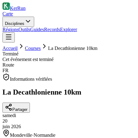
KerRun
Carte
Disciplines
Régions
Outils
Guides
Records
Explorer
Accueil
Courses
La Decathlonienne 10km
Terminé
Cet événement est terminé
Route
FR
Informations vérifiées
La Decathlonienne 10km
Partager
samedi
20
juin
2026
Mondeville
·
Normandie