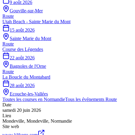
9 août 2026
Gouville-sur-Mer
Route
Utah Beach - Sainte Marie du Mont
15 août 2026
Sainte Marie du Mont
Route
Course des Légendes
22 août 2026
Bagnoles de l'Orne
Route
La Boucle du Montabard
28 août 2026
Ecouche-les-Vallées
Toutes les courses en
Normandie
Tous les événements
Route
Date
samedi 20 juin 2026
Lieu
Mondeville
,
Mondeville
,
Normandie
Site web
www.klikego.com