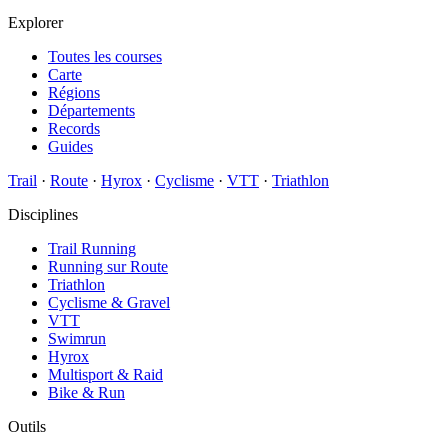
Explorer
Toutes les courses
Carte
Régions
Départements
Records
Guides
Trail
·
Route
·
Hyrox
·
Cyclisme
·
VTT
·
Triathlon
Disciplines
Trail Running
Running sur Route
Triathlon
Cyclisme & Gravel
VTT
Swimrun
Hyrox
Multisport & Raid
Bike & Run
Outils