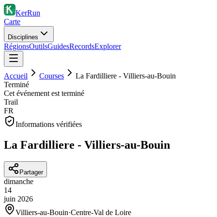
KerRun
Carte
Disciplines
Régions
Outils
Guides
Records
Explorer
Accueil
Courses
La Fardilliere - Villiers-au-Bouin
Terminé
Cet événement est terminé
Trail
FR
Informations vérifiées
La Fardilliere - Villiers-au-Bouin
Partager
dimanche
14
juin
2026
Villiers-au-Bouin
·
Centre-Val de Loire