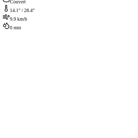
Couvert
14.1
° /
28.4
°
9.9
km/h
0
mm