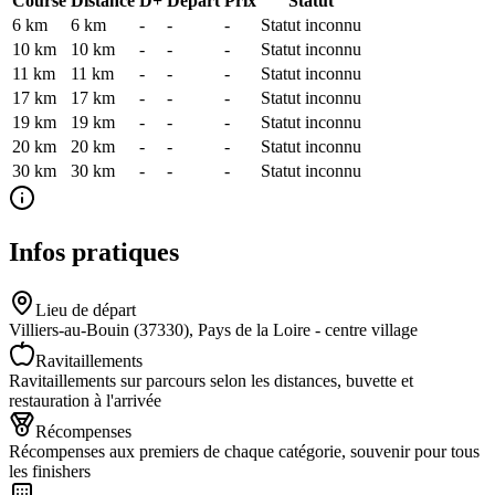
Course
Distance
D+
Départ
Prix
Statut
6 km
6
km
-
-
-
Statut inconnu
10 km
10
km
-
-
-
Statut inconnu
11 km
11
km
-
-
-
Statut inconnu
17 km
17
km
-
-
-
Statut inconnu
19 km
19
km
-
-
-
Statut inconnu
20 km
20
km
-
-
-
Statut inconnu
30 km
30
km
-
-
-
Statut inconnu
Infos pratiques
Lieu de départ
Villiers-au-Bouin (37330), Pays de la Loire - centre village
Ravitaillements
Ravitaillements sur parcours selon les distances, buvette et
restauration à l'arrivée
Récompenses
Récompenses aux premiers de chaque catégorie, souvenir pour tous
les finishers