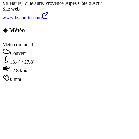
Villelaure
,
Villelaure
,
Provence-Alpes-Côte d'Azur
Site web
www.le-sportif.com
☀️ Météo
Météo du jour J
Couvert
13.4
° /
27.8
°
12.8
km/h
0
mm