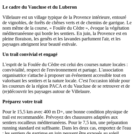
Le cadre du Vaucluse et du Luberon
Villelaure est un village typique de la Provence intérieure, entouré
de vignobles, de forêts de chênes verts et de chemins de garrigue. Le
nom même de la course, « Foulée du Cèdre », évoque la végétation
méditerranéenne qui borde les sentiers. En juin, la Provence est en
pleine floraison, les genêts et les lavandes parfument l'air, et les
paysages atteignent leur beauté estivale.
Un trail convivial et engagé
L'esprit de la Foulée du Cèdre est celui des courses nature locales :
convivialité, respect de l'environnement et partage. L'association
organisatrice s'attache à proposer un événement accessible tout en
valorisant les sentiers et la nature locale. C'est l'occasion idéale pour
les coureurs de la région PACA et du Vaucluse de se retrouver et de
(re)découvrir les paysages autour de Villelaure.
Préparez votre trail
Pour le 15,5 km avec 400 m D+, une bonne condition physique de
trail est recommandée. Prévoyez des chaussures adaptées aux
sentiers rocailleux méditerranéens. Pour le 7,5 km, une préparation
running standard est suffisante. Dans les deux cas, emportez de l'eau
: les sentiers de garrigue en juin peuvent être exposés au soleil.