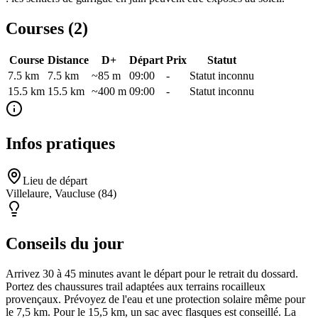
Courses (
2
)
Course
Distance
D+
Départ
Prix
Statut
7.5 km
7.5
km
~85 m
09:00
-
Statut inconnu
15.5 km
15.5
km
~400 m
09:00
-
Statut inconnu
Infos pratiques
Lieu de départ
Villelaure, Vaucluse (84)
Conseils du jour
Arrivez 30 à 45 minutes avant le départ pour le retrait du dossard.
Portez des chaussures trail adaptées aux terrains rocailleux
provençaux. Prévoyez de l'eau et une protection solaire même pour
le 7,5 km. Pour le 15,5 km, un sac avec flasques est conseillé. La