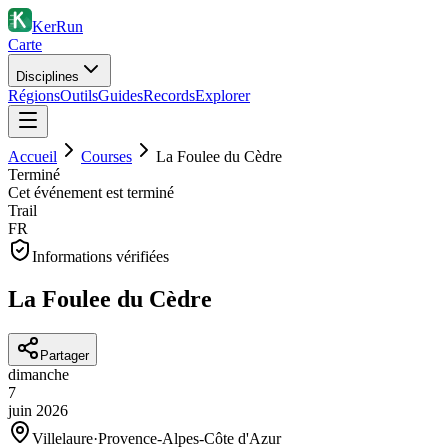
KerRun
Carte
Disciplines
Régions
Outils
Guides
Records
Explorer
Accueil
Courses
La Foulee du Cèdre
Terminé
Cet événement est terminé
Trail
FR
Informations vérifiées
La Foulee du Cèdre
Partager
dimanche
7
juin
2026
Villelaure
·
Provence-Alpes-Côte d'Azur