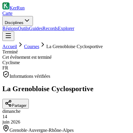
KerRun
Carte
Disciplines
Régions
Outils
Guides
Records
Explorer
Accueil
Courses
La Grenobloise Cyclosportive
Terminé
Cet événement est terminé
Cyclisme
FR
Informations vérifiées
La Grenobloise Cyclosportive
Partager
dimanche
14
juin
2026
Grenoble
·
Auvergne-Rhône-Alpes