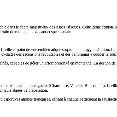
ble dans le cadre majestueux des Alpes isèroises. Cette 2ème édition, 
terrain de montagne exigeant et spectaculaire.
 la ville et point de vue emblématique surplombant l'agglomération. Le p
yclistes des ascensions redoutables et des panoramas à couper le souff
înés, capables de gérer un effort prolongé en montagne. La gestion de l'
 de trois massifs montagneux (Chartreuse, Vercors, Belledonne), la ville
r leurs stages de préparation.
closportives alpines françaises, offrant à chaque participant la satisfac