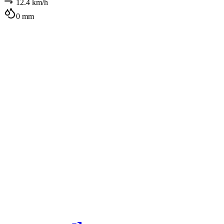
12.4
km/h
0
mm