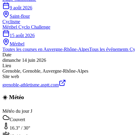
9 août 2026
Saint-flour
Cyclisme
Méribel Cyclo Challenge
15 août 2026
Méribel
Toutes les courses en
Auvergne-Rhône-Alpes
Tous les événements
Cy
Date
dimanche 14 juin 2026
Lieu
Grenoble
,
Grenoble
,
Auvergne-Rhône-Alpes
Site web
grenoble-athletisme.asptt.com
☀️ Météo
Météo du jour J
Couvert
16.3
° /
30
°