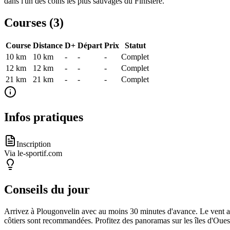
dans l'un des coins les plus sauvages du Finistère.
Courses (
3
)
Course
Distance
D+
Départ
Prix
Statut
10 km
10
km
-
-
-
Complet
12 km
12
km
-
-
-
Complet
21 km
21
km
-
-
-
Complet
Infos pratiques
Inscription
Via le-sportif.com
Conseils du jour
Arrivez à Plougonvelin avec au moins 30 minutes d'avance. Le vent atl
côtiers sont recommandées. Profitez des panoramas sur les îles d'Ouess