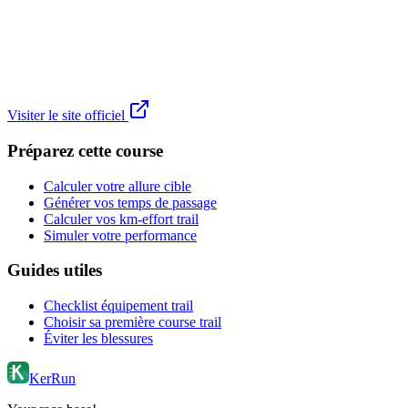
Visiter le site officiel
Préparez cette course
Calculer votre allure cible
Générer vos temps de passage
Calculer vos km-effort trail
Simuler votre performance
Guides utiles
Checklist équipement trail
Choisir sa première course trail
Éviter les blessures
KerRun