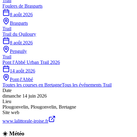
Trail
Foulees de Brasparts
8 août 2026
Brasparts
Trail
Trail du Quiloury
8 août 2026
Penguily
Trail
Pont l'Abbé Urban Trail 2026
14 août 2026
Pont-l'Abbé
Toutes les courses en
Bretagne
Tous les événements
Trail
Date
dimanche 14 juin 2026
Lieu
Plougonvelin
,
Plougonvelin
,
Bretagne
Site web
www.lalittorale-iroise.fr
☀️ Météo