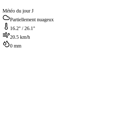
Météo du jour J
Partiellement nuageux
16.2
° /
26.1
°
20.5
km/h
0
mm