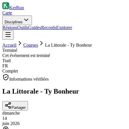
KerRun
Carte
Disciplines
Régions
Outils
Guides
Records
Explorer
Accueil
Courses
La Littorale - Ty Bonheur
Terminé
Cet événement est terminé
Trail
FR
Complet
Informations vérifiées
La Littorale - Ty Bonheur
Partager
dimanche
14
juin
2026