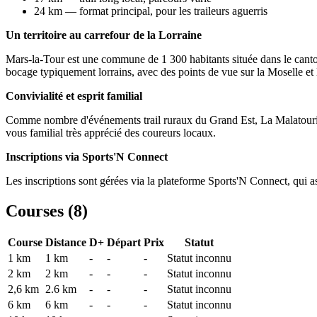
24 km — format principal, pour les traileurs aguerris
Un territoire au carrefour de la Lorraine
Mars-la-Tour est une commune de 1 300 habitants située dans le canton d
bocage typiquement lorrains, avec des points de vue sur la Moselle et 
Convivialité et esprit familial
Comme nombre d'événements trail ruraux du Grand Est, La Malatourienne 
vous familial très apprécié des coureurs locaux.
Inscriptions via Sports'N Connect
Les inscriptions sont gérées via la plateforme Sports'N Connect, qui a
Courses (
8
)
Course
Distance
D+
Départ
Prix
Statut
1 km
1
km
-
-
-
Statut inconnu
2 km
2
km
-
-
-
Statut inconnu
2,6 km
2.6
km
-
-
-
Statut inconnu
6 km
6
km
-
-
-
Statut inconnu