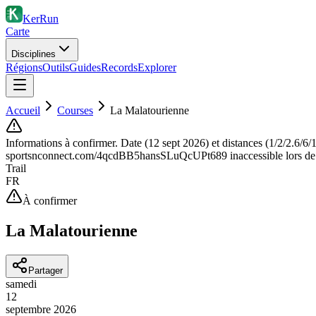
KerRun
Carte
Disciplines
Régions
Outils
Guides
Records
Explorer
Accueil
Courses
La Malatourienne
Informations à confirmer.
Date (12 sept 2026) et distances (1/2/2.6/6
sportsnconnect.com/4qcdBB5hansSLuQcUPt689 inaccessible lors de la
Trail
FR
À confirmer
La Malatourienne
Partager
samedi
12
septembre
2026