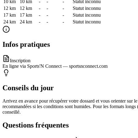
10 km
10
km
-
-
-
Statut inconnu
12 km
12
km
-
-
-
Statut inconnu
17 km
17
km
-
-
-
Statut inconnu
24 km
24
km
-
-
-
Statut inconnu
Infos pratiques
Inscription
En ligne via Sports'N Connect — sportsnconnect.com
Conseils du jour
Arrivez en avance pour récupérer votre dossard et vous orienter sur l
recommandées si les conditions sont humides. Pour les formats longs (
conseillé.
Questions fréquentes