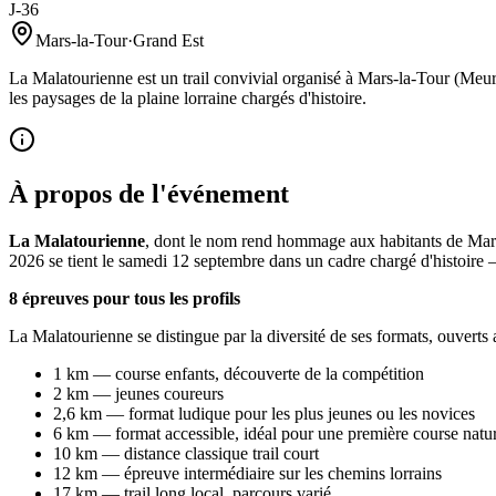
J-36
Mars-la-Tour
·
Grand Est
La Malatourienne est un trail convivial organisé à Mars-la-Tour (Meu
les paysages de la plaine lorraine chargés d'histoire.
À propos de l'événement
La Malatourienne
, dont le nom rend hommage aux habitants de Mars-
2026 se tient le samedi 12 septembre dans un cadre chargé d'histoire
8 épreuves pour tous les profils
La Malatourienne se distingue par la diversité de ses formats, ouverts
1 km — course enfants, découverte de la compétition
2 km — jeunes coureurs
2,6 km — format ludique pour les plus jeunes ou les novices
6 km — format accessible, idéal pour une première course natu
10 km — distance classique trail court
12 km — épreuve intermédiaire sur les chemins lorrains
17 km — trail long local, parcours varié