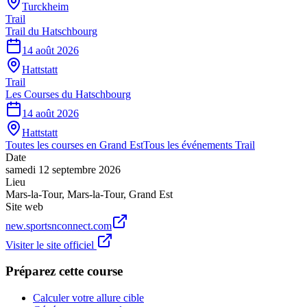
Turckheim
Trail
Trail du Hatschbourg
14 août 2026
Hattstatt
Trail
Les Courses du Hatschbourg
14 août 2026
Hattstatt
Toutes les courses en
Grand Est
Tous les événements
Trail
Date
samedi 12 septembre 2026
Lieu
Mars-la-Tour
,
Mars-la-Tour
,
Grand Est
Site web
new.sportsnconnect.com
Visiter le site officiel
Préparez cette course
Calculer votre allure cible