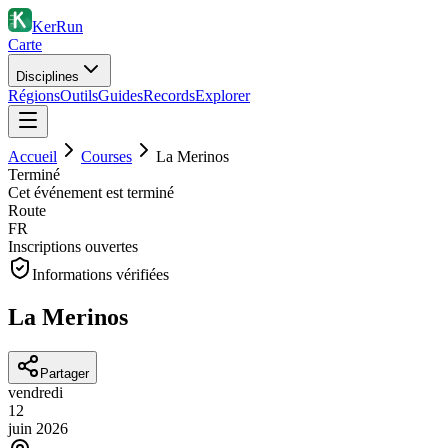
KerRun
Carte
Disciplines
Régions
Outils
Guides
Records
Explorer
Accueil
Courses
La Merinos
Terminé
Cet événement est terminé
Route
FR
Inscriptions ouvertes
Informations vérifiées
La Merinos
Partager
vendredi
12
juin
2026