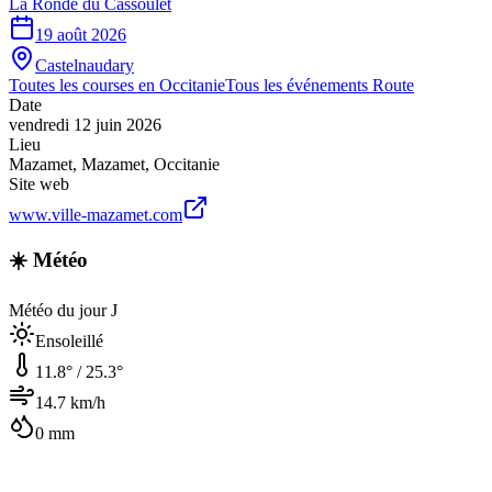
La Ronde du Cassoulet
19 août 2026
Castelnaudary
Toutes les courses en
Occitanie
Tous les événements
Route
Date
vendredi 12 juin 2026
Lieu
Mazamet
,
Mazamet
,
Occitanie
Site web
www.ville-mazamet.com
☀️ Météo
Météo du jour J
Ensoleillé
11.8
° /
25.3
°
14.7
km/h
0
mm