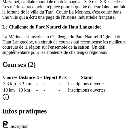
Mazamet, capitale mondiale du délainage au XIXe et XXe siècles.
Les mérinos, race ovine réputée pour la qualité de leur laine, ont fait
la fortune de la ville du Tarn. Courir La Mérinos, c'est courir dans
une ville qui a écrit une page de l'histoire industrielle française.
Le Challenge du Parc Naturel du Haut Languedoc
La Mérinos est inscrite au Challenge du Parc Naturel Régional du
Haut Languedoc, un circuit de courses qui récompense les meilleurs
coureurs de la région sur l'ensemble de la saison. Un défi
supplémentaire pour les amateurs de challenges régionaux.
Courses (
2
)
Course
Distance
D+
Départ
Prix
Statut
3.3 km
3.3
km
-
-
-
Inscriptions ouvertes
10 km
10
km
-
-
-
Inscriptions ouvertes
Infos pratiques
Inscription