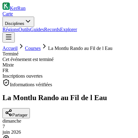
KerRun
Carte
Disciplines
Régions
Outils
Guides
Records
Explorer
Accueil
Courses
La Montlu Rando au Fil de l Eau
Terminé
Cet événement est terminé
Mixte
FR
Inscriptions ouvertes
Informations vérifiées
La Montlu Rando au Fil de l Eau
Partager
dimanche
7
juin
2026