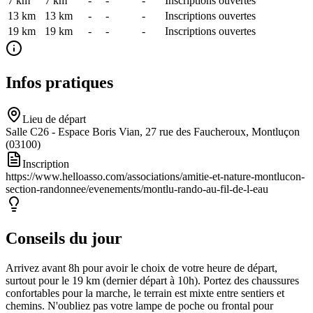
7 km
7
km
-
-
-
Inscriptions ouvertes
13 km
13
km
-
-
-
Inscriptions ouvertes
19 km
19
km
-
-
-
Inscriptions ouvertes
Infos pratiques
Lieu de départ
Salle C26 - Espace Boris Vian, 27 rue des Faucheroux, Montluçon
(03100)
Inscription
https://www.helloasso.com/associations/amitie-et-nature-montlucon-
section-randonnee/evenements/montlu-rando-au-fil-de-l-eau
Conseils du jour
Arrivez avant 8h pour avoir le choix de votre heure de départ,
surtout pour le 19 km (dernier départ à 10h). Portez des chaussures
confortables pour la marche, le terrain est mixte entre sentiers et
chemins. N'oubliez pas votre lampe de poche ou frontal pour