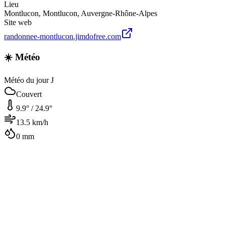
Lieu
Montlucon
,
Montlucon
,
Auvergne-Rhône-Alpes
Site web
randonnee-montlucon.jimdofree.com
☀️ Météo
Météo du jour J
Couvert
9.9
° /
24.9
°
13.5
km/h
0
mm