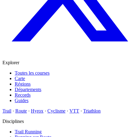
Explorer
Toutes les courses
Carte
Régions
Départements
Records
Guides
Trail
·
Route
·
Hyrox
·
Cyclisme
·
VTT
·
Triathlon
Disciplines
Trail Running