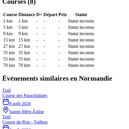
Courses (
8
)
Course
Distance
D+
Départ
Prix
Statut
1 km
1
km
-
-
-
Statut inconnu
5 km
5
km
-
-
-
Statut inconnu
9 km
9
km
-
-
-
Statut inconnu
15 km
15
km
-
-
-
Statut inconnu
27 km
27
km
-
-
-
Statut inconnu
35 km
35
km
-
-
-
Statut inconnu
55 km
55
km
-
-
-
Statut inconnu
70 km
70
km
-
-
-
Statut inconnu
Événements similaires
en Normandie
Trail
Course des Parachutistes
8 août 2026
Sainte-Mère-Église
Trail
Course du Run - Tatihou