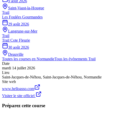
9 août 2026
Saint-Vaast-la-Hougue
Trail
Les Foulées Gourmandes
29 août 2026
Langrune-sur-Mer
Trail
Trail Cote Fleurie
30 août 2026
Deauville
Toutes les courses en
Normandie
Tous les événements
Trail
Date
mardi 14 juillet 2026
Lieu
Saint-Jacques-de-Néhou
,
Saint-Jacques-de-Néhou
,
Normandie
Site web
www.helloasso.com
Visiter le site officiel
Préparez cette course