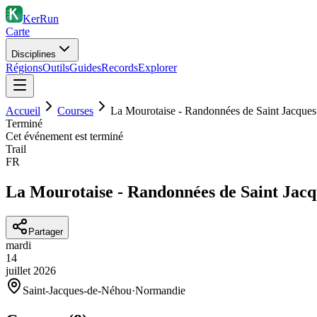
KerRun
Carte
Disciplines
Régions
Outils
Guides
Records
Explorer
Accueil
Courses
La Mourotaise - Randonnées de Saint Jacques
Terminé
Cet événement est terminé
Trail
FR
La Mourotaise - Randonnées de Saint Jacq
Partager
mardi
14
juillet
2026
Saint-Jacques-de-Néhou
·
Normandie