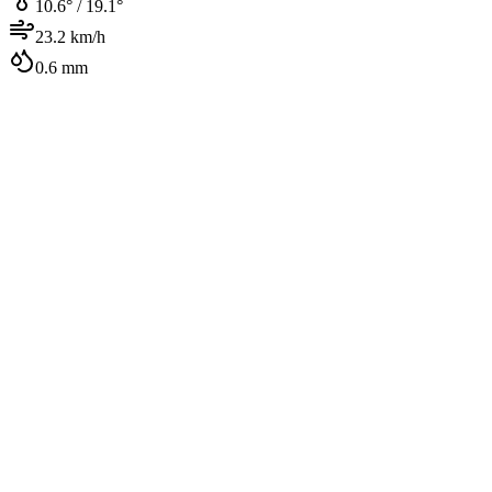
10.6
° /
19.1
°
23.2
km/h
0.6
mm