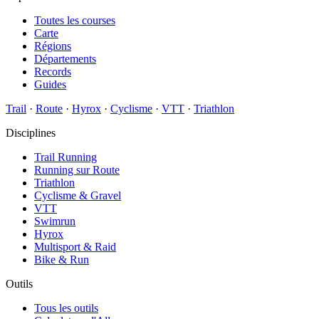
Toutes les courses
Carte
Régions
Départements
Records
Guides
Trail
·
Route
·
Hyrox
·
Cyclisme
·
VTT
·
Triathlon
Disciplines
Trail Running
Running sur Route
Triathlon
Cyclisme & Gravel
VTT
Swimrun
Hyrox
Multisport & Raid
Bike & Run
Outils
Tous les outils