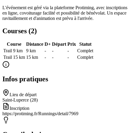
L'événement est géré via la plateforme Protiming, avec inscriptions
en ligne, covoiturage facilité et possibilité de bénévolat. Un espace
ravitaillement et d'animation est prévu à l'arrivée.
Courses (
2
)
Course
Distance
D+
Départ
Prix
Statut
Trail 9 km
9
km
-
-
-
Complet
Trail 15 km
15
km
-
-
-
Complet
Infos pratiques
Lieu de départ
Saint-Luperce (28)
Inscription
https://protiming.fr/Runnings/detail/7969