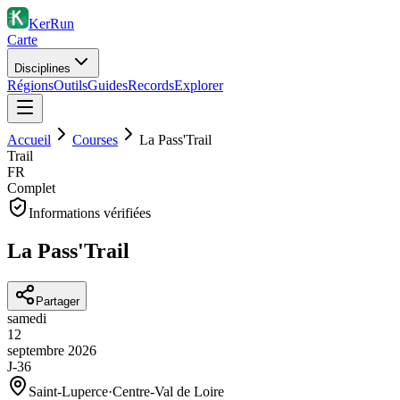
KerRun
Carte
Disciplines
Régions
Outils
Guides
Records
Explorer
Accueil
Courses
La Pass'Trail
Trail
FR
Complet
Informations vérifiées
La Pass'Trail
Partager
samedi
12
septembre
2026
J-36
Saint-Luperce
·
Centre-Val de Loire