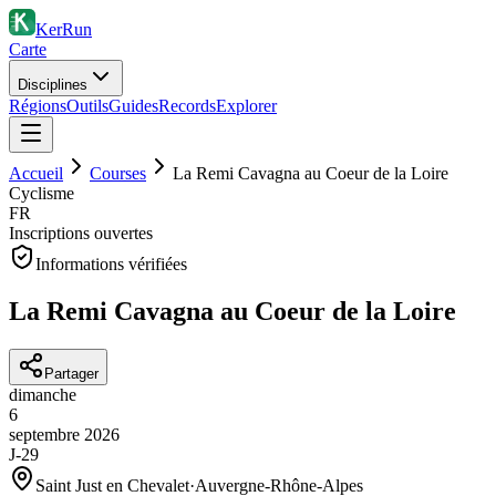
KerRun
Carte
Disciplines
Régions
Outils
Guides
Records
Explorer
Accueil
Courses
La Remi Cavagna au Coeur de la Loire
Cyclisme
FR
Inscriptions ouvertes
Informations vérifiées
La Remi Cavagna au Coeur de la Loire
Partager
dimanche
6
septembre
2026
J-29
Saint Just en Chevalet
·
Auvergne-Rhône-Alpes