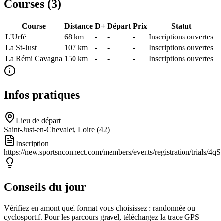
Courses (
3
)
Course
Distance
D+
Départ
Prix
Statut
L'Urfé
68
km
-
-
-
Inscriptions ouvertes
La St-Just
107
km
-
-
-
Inscriptions ouvertes
La Rémi Cavagna
150
km
-
-
-
Inscriptions ouvertes
Infos pratiques
Lieu de départ
Saint-Just-en-Chevalet, Loire (42)
Inscription
https://new.sportsnconnect.com/members/events/registration/tria
Conseils du jour
Vérifiez en amont quel format vous choisissez : randonnée ou
cyclosportif. Pour les parcours gravel, téléchargez la trace GPS