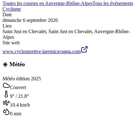
Toutes les courses en
Auvergne-Rhône-Alpes
Tous les événements
Cyclisme
Date
dimanche 6 septembre 2026
Lieu
Saint Just en Chevalet
,
Saint Just en Chevalet
,
Auvergne-Rhône-
Alpes
Site web
www.cyclosportive-laremicavagna.com
☀️ Météo
Météo édition 2025
Couvert
9
° /
21.8
°
10.4
km/h
0
mm