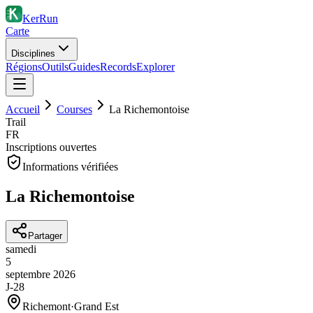
KerRun
Carte
Disciplines
Régions
Outils
Guides
Records
Explorer
Accueil
Courses
La Richemontoise
Trail
FR
Inscriptions ouvertes
Informations vérifiées
La Richemontoise
Partager
samedi
5
septembre
2026
J-28
Richemont
·
Grand Est