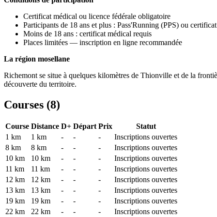
Certificat médical ou licence fédérale obligatoire
Participants de 18 ans et plus : Pass'Running (PPS) ou certificat
Moins de 18 ans : certificat médical requis
Places limitées — inscription en ligne recommandée
La région mosellane
Richemont se situe à quelques kilomètres de Thionville et de la fronti
découverte du territoire.
Courses (
8
)
Course
Distance
D+
Départ
Prix
Statut
1 km
1
km
-
-
-
Inscriptions ouvertes
8 km
8
km
-
-
-
Inscriptions ouvertes
10 km
10
km
-
-
-
Inscriptions ouvertes
11 km
11
km
-
-
-
Inscriptions ouvertes
12 km
12
km
-
-
-
Inscriptions ouvertes
13 km
13
km
-
-
-
Inscriptions ouvertes
19 km
19
km
-
-
-
Inscriptions ouvertes
22 km
22
km
-
-
-
Inscriptions ouvertes