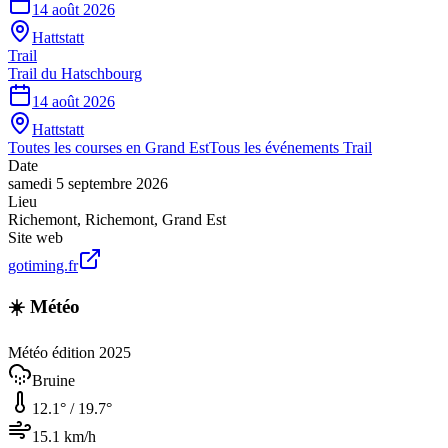
14 août 2026
Hattstatt
Trail
Trail du Hatschbourg
14 août 2026
Hattstatt
Toutes les courses en
Grand Est
Tous les événements
Trail
Date
samedi 5 septembre 2026
Lieu
Richemont
,
Richemont
,
Grand Est
Site web
gotiming.fr
☀️ Météo
Météo édition 2025
Bruine
12.1
° /
19.7
°
15.1
km/h