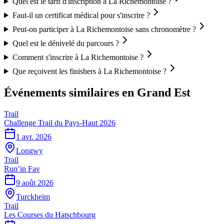
Quel est le tarif d'inscription à La Richemontoise ?
Faut-il un certificat médical pour s'inscrire ?
Peut-on participer à La Richemontoise sans chronomètre ?
Quel est le dénivelé du parcours ?
Comment s'inscrire à La Richemontoise ?
Que reçoivent les finishers à La Richemontoise ?
Événements similaires
en Grand Est
Trail
Challenge Trail du Pays-Haut 2026
1 avr. 2026
Longwy
Trail
Run’in Fav
9 août 2026
Turckheim
Trail
Les Courses du Hatschbourg