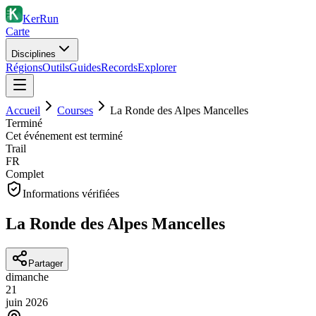
KerRun
Carte
Disciplines
Régions
Outils
Guides
Records
Explorer
Accueil
Courses
La Ronde des Alpes Mancelles
Terminé
Cet événement est terminé
Trail
FR
Complet
Informations vérifiées
La Ronde des Alpes Mancelles
Partager
dimanche
21
juin
2026