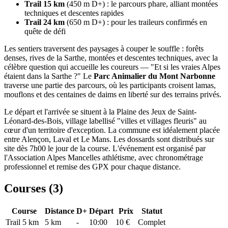
Trail 15 km
(450 m D+) : le parcours phare, alliant montées
techniques et descentes rapides
Trail 24 km
(650 m D+) : pour les traileurs confirmés en
quête de défi
Les sentiers traversent des paysages à couper le souffle : forêts
denses, rives de la Sarthe, montées et descentes techniques, avec la
célèbre question qui accueille les coureurs — "Et si les vraies Alpes
étaient dans la Sarthe ?" Le
Parc Animalier du Mont Narbonne
traverse une partie des parcours, où les participants croisent lamas,
mouflons et des centaines de daims en liberté sur des terrains privés.
Le départ et l'arrivée se situent à la Plaine des Jeux de Saint-
Léonard-des-Bois, village labellisé "villes et villages fleuris" au
cœur d'un territoire d'exception. La commune est idéalement placée
entre Alençon, Laval et Le Mans. Les dossards sont distribués sur
site dès 7h00 le jour de la course. L'événement est organisé par
l'Association Alpes Mancelles athlétisme, avec chronométrage
professionnel et remise des GPX pour chaque distance.
Courses (
3
)
Course
Distance
D+
Départ
Prix
Statut
Trail 5 km
5
km
-
10:00
10 €
Complet