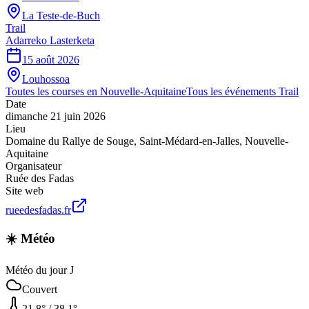
La Teste-de-Buch
Trail
Adarreko Lasterketa
15 août 2026
Louhossoa
Toutes les courses en
Nouvelle-Aquitaine
Tous les événements
Trail
Date
dimanche 21 juin 2026
Lieu
Domaine du Rallye de Souge
,
Saint-Médard-en-Jalles
,
Nouvelle-
Aquitaine
Organisateur
Ruée des Fadas
Site web
rueedesfadas.fr
☀️ Météo
Météo du jour J
Couvert
21.8
° /
38.1
°