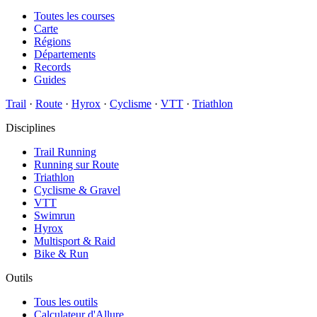
Toutes les courses
Carte
Régions
Départements
Records
Guides
Trail
·
Route
·
Hyrox
·
Cyclisme
·
VTT
·
Triathlon
Disciplines
Trail Running
Running sur Route
Triathlon
Cyclisme & Gravel
VTT
Swimrun
Hyrox
Multisport & Raid
Bike & Run
Outils
Tous les outils
Calculateur d'Allure