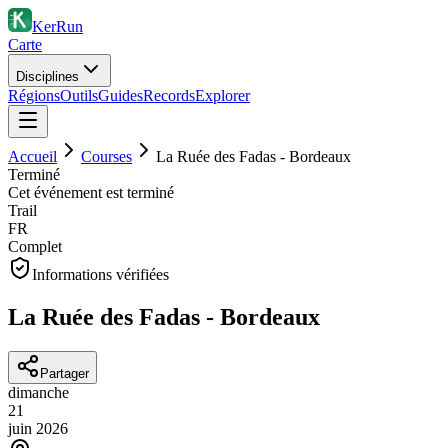
KerRun
Carte
Disciplines
Régions
Outils
Guides
Records
Explorer
Accueil
Courses
La Ruée des Fadas - Bordeaux
Terminé
Cet événement est terminé
Trail
FR
Complet
Informations vérifiées
La Ruée des Fadas - Bordeaux
Partager
dimanche
21
juin
2026