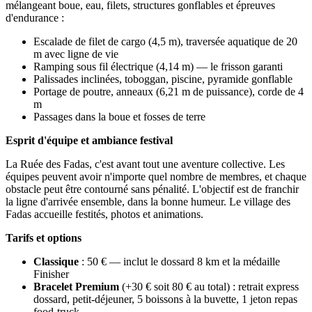
mélangeant boue, eau, filets, structures gonflables et épreuves
d'endurance :
Escalade de filet de cargo (4,5 m), traversée aquatique de 20
m avec ligne de vie
Ramping sous fil électrique (4,14 m) — le frisson garanti
Palissades inclinées, toboggan, piscine, pyramide gonflable
Portage de poutre, anneaux (6,21 m de puissance), corde de 4
m
Passages dans la boue et fosses de terre
Esprit d'équipe et ambiance festival
La Ruée des Fadas, c'est avant tout une aventure collective. Les
équipes peuvent avoir n'importe quel nombre de membres, et chaque
obstacle peut être contourné sans pénalité. L'objectif est de franchir
la ligne d'arrivée ensemble, dans la bonne humeur. Le village des
Fadas accueille festités, photos et animations.
Tarifs et options
Classique
: 50 € — inclut le dossard 8 km et la médaille
Finisher
Bracelet Premium
(+30 € soit 80 € au total) : retrait express
dossard, petit-déjeuner, 5 boissons à la buvette, 1 jeton repas
food-truck