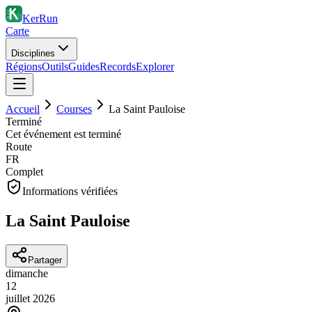
KerRun
Carte
Disciplines
Régions
Outils
Guides
Records
Explorer
Accueil
Courses
La Saint Pauloise
Terminé
Cet événement est terminé
Route
FR
Complet
Informations vérifiées
La Saint Pauloise
Partager
dimanche
12
juillet
2026