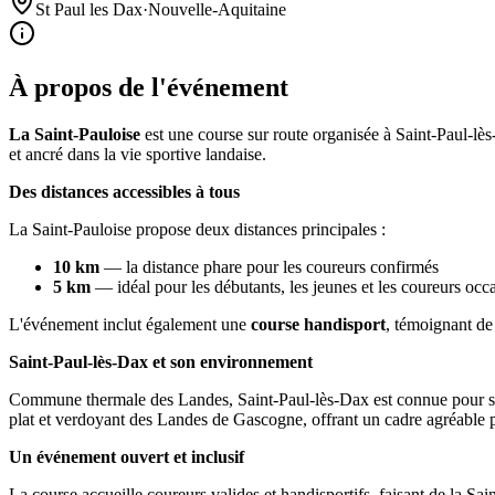
St Paul les Dax
·
Nouvelle-Aquitaine
À propos de l'événement
La Saint-Pauloise
est une course sur route organisée à Saint-Paul-lè
et ancré dans la vie sportive landaise.
Des distances accessibles à tous
La Saint-Pauloise propose deux distances principales :
10 km
— la distance phare pour les coureurs confirmés
5 km
— idéal pour les débutants, les jeunes et les coureurs occ
L'événement inclut également une
course handisport
, témoignant de 
Saint-Paul-lès-Dax et son environnement
Commune thermale des Landes, Saint-Paul-lès-Dax est connue pour ses 
plat et verdoyant des Landes de Gascogne, offrant un cadre agréable p
Un événement ouvert et inclusif
La course accueille coureurs valides et handisportifs, faisant de la Sa