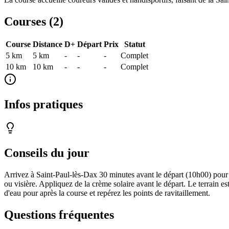
Courses (
2
)
Course
Distance
D+
Départ
Prix
Statut
5 km
5
km
-
-
-
Complet
10 km
10
km
-
-
-
Complet
Infos pratiques
Conseils du jour
Arrivez à Saint-Paul-lès-Dax 30 minutes avant le départ (10h00) pour 
ou visière. Appliquez de la crème solaire avant le départ. Le terrain es
d'eau pour après la course et repérez les points de ravitaillement.
Questions fréquentes