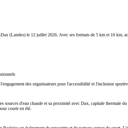
s-Dax (Landes) le 12 juillet 2026. Avec ses formats de 5 km et 10 km, 
asionnels
l'engagement des organisateurs pour l'accessibilité et l'inclusion sporti
sources d'eau chaude et sa proximité avec Dax, capitale thermale du dép
our courir en été.
int-Pauloise un événement de rencontre et de partage autour du sport. L'i