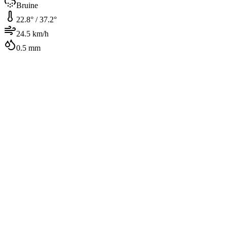
Bruine
22.8
° /
37.2
°
24.5
km/h
0.5
mm