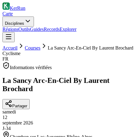
KerRun
Carte
Disciplines
Régions
Outils
Guides
Records
Explorer
Accueil
Courses
La Sancy Arc-En-Ciel By Laurent Brochard
Cyclisme
FR
Informations vérifiées
La Sancy Arc-En-Ciel By Laurent
Brochard
Partager
samedi
12
septembre
2026
J-34
Chambon sur Lac
·
Auvergne-Rhône-Alpes