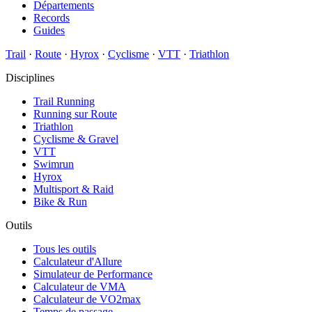
Départements
Records
Guides
Trail
·
Route
·
Hyrox
·
Cyclisme
·
VTT
·
Triathlon
Disciplines
Trail Running
Running sur Route
Triathlon
Cyclisme & Gravel
VTT
Swimrun
Hyrox
Multisport & Raid
Bike & Run
Outils
Tous les outils
Calculateur d'Allure
Simulateur de Performance
Calculateur de VMA
Calculateur de VO2max
Temps de passage