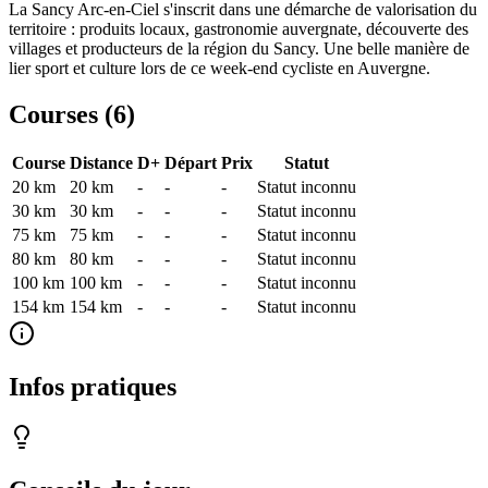
La Sancy Arc-en-Ciel s'inscrit dans une démarche de valorisation du
territoire : produits locaux, gastronomie auvergnate, découverte des
villages et producteurs de la région du Sancy. Une belle manière de
lier sport et culture lors de ce week-end cycliste en Auvergne.
Courses (
6
)
Course
Distance
D+
Départ
Prix
Statut
20 km
20
km
-
-
-
Statut inconnu
30 km
30
km
-
-
-
Statut inconnu
75 km
75
km
-
-
-
Statut inconnu
80 km
80
km
-
-
-
Statut inconnu
100 km
100
km
-
-
-
Statut inconnu
154 km
154
km
-
-
-
Statut inconnu
Infos pratiques