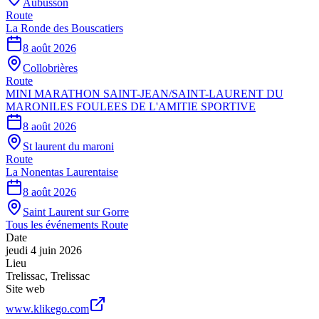
Aubusson
Route
La Ronde des Bouscatiers
8 août 2026
Collobrières
Route
MINI MARATHON SAINT-JEAN/SAINT-LAURENT DU
MARONILES FOULEES DE L'AMITIE SPORTIVE
8 août 2026
St laurent du maroni
Route
La Nonentas Laurentaise
8 août 2026
Saint Laurent sur Gorre
Tous les événements
Route
Date
jeudi 4 juin 2026
Lieu
Trelissac
,
Trelissac
Site web
www.klikego.com