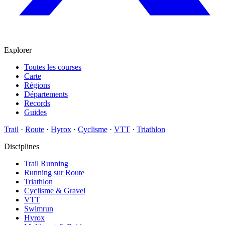
Explorer
Toutes les courses
Carte
Régions
Départements
Records
Guides
Trail
·
Route
·
Hyrox
·
Cyclisme
·
VTT
·
Triathlon
Disciplines
Trail Running
Running sur Route
Triathlon
Cyclisme & Gravel
VTT
Swimrun
Hyrox