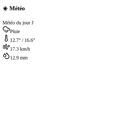
☀️ Météo
Météo du jour J
Pluie
12.7
° /
16.6
°
17.3
km/h
12.9
mm