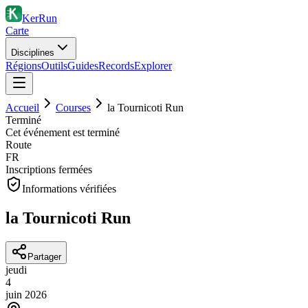
KerRun
Carte
Disciplines
Régions
Outils
Guides
Records
Explorer
Accueil
Courses
la Tournicoti Run
Terminé
Cet événement est terminé
Route
FR
Inscriptions fermées
Informations vérifiées
la Tournicoti Run
Partager
jeudi
4
juin
2026