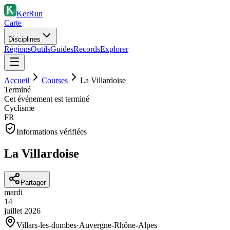
KerRun
Carte
Disciplines
Régions
Outils
Guides
Records
Explorer
Accueil
Courses
La Villardoise
Terminé
Cet événement est terminé
Cyclisme
FR
Informations vérifiées
La Villardoise
Partager
mardi
14
juillet
2026
Villars-les-dombes
·
Auvergne-Rhône-Alpes