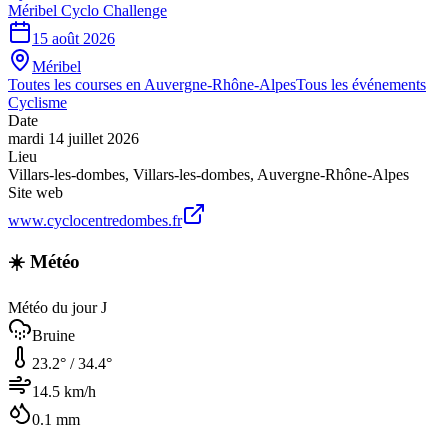
Méribel Cyclo Challenge
15 août 2026
Méribel
Toutes les courses en
Auvergne-Rhône-Alpes
Tous les événements
Cyclisme
Date
mardi 14 juillet 2026
Lieu
Villars-les-dombes
,
Villars-les-dombes
,
Auvergne-Rhône-Alpes
Site web
www.cyclocentredombes.fr
☀️ Météo
Météo du jour J
Bruine
23.2
° /
34.4
°
14.5
km/h
0.1
mm