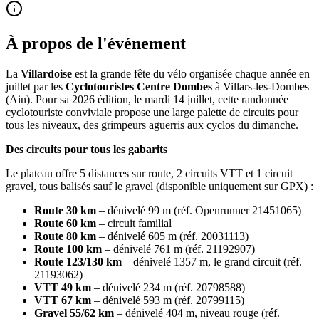
À propos de l'événement
La
Villardoise
est la grande fête du vélo organisée chaque année en
juillet par les
Cyclotouristes Centre Dombes
à Villars-les-Dombes
(Ain). Pour sa 2026 édition, le mardi 14 juillet, cette randonnée
cyclotouriste conviviale propose une large palette de circuits pour
tous les niveaux, des grimpeurs aguerris aux cyclos du dimanche.
Des circuits pour tous les gabarits
Le plateau offre 5 distances sur route, 2 circuits VTT et 1 circuit
gravel, tous balisés sauf le gravel (disponible uniquement sur GPX) :
Route 30 km
– dénivelé 99 m (réf. Openrunner 21451065)
Route 60 km
– circuit familial
Route 80 km
– dénivelé 605 m (réf. 20031113)
Route 100 km
– dénivelé 761 m (réf. 21192907)
Route 123/130 km
– dénivelé 1357 m, le grand circuit (réf.
21193062)
VTT 49 km
– dénivelé 234 m (réf. 20798588)
VTT 67 km
– dénivelé 593 m (réf. 20799115)
Gravel 55/62 km
– dénivelé 404 m, niveau rouge (réf.