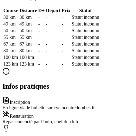
Course
Distance
D+
Départ
Prix
Statut
30 km
30
km
-
-
-
Statut inconnu
49 km
49
km
-
-
-
Statut inconnu
50 km
50
km
-
-
-
Statut inconnu
55 km
55
km
-
-
-
Statut inconnu
67 km
67
km
-
-
-
Statut inconnu
80 km
80
km
-
-
-
Statut inconnu
100 km
100
km
-
-
-
Statut inconnu
123 km
123
km
-
-
-
Statut inconnu
Infos pratiques
Inscription
En ligne via le bulletin sur cyclocentredombes.fr
Restauration
Repas concocté par Paulo, chef du club