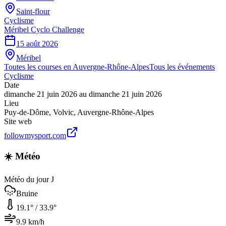
Saint-flour
Cyclisme
Méribel Cyclo Challenge
15 août 2026
Méribel
Toutes les courses en
Auvergne-Rhône-Alpes
Tous les événements
Cyclisme
Date
dimanche 21 juin 2026
au
dimanche 21 juin 2026
Lieu
Puy-de-Dôme
,
Volvic
,
Auvergne-Rhône-Alpes
Site web
followmysport.com
☀️ Météo
Météo du jour J
Bruine
19.1
° /
33.9
°
9.9
km/h