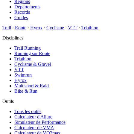
Régions
Départements
Records
Guides
Trail
·
Route
·
Hyrox
·
Cyclisme
·
VTT
·
Triathlon
Disciplines
Trail Running
Running sur Route
Triathlon
Cyclisme & Gravel
VTT
Swimrun
Hyrox
Multisport & Raid
Bike & Run
Outils
Tous les outils
Calculateur d'Allure
Simulateur de Performance
Calculateur de VMA
Calculateur de VO2max