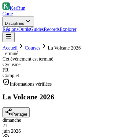
KerRun
Carte
Disciplines
Régions
Outils
Guides
Records
Explorer
Accueil
Courses
La Volcane 2026
Terminé
Cet événement est terminé
Cyclisme
FR
Complet
Informations vérifiées
La Volcane 2026
Partager
dimanche
21
juin
2026