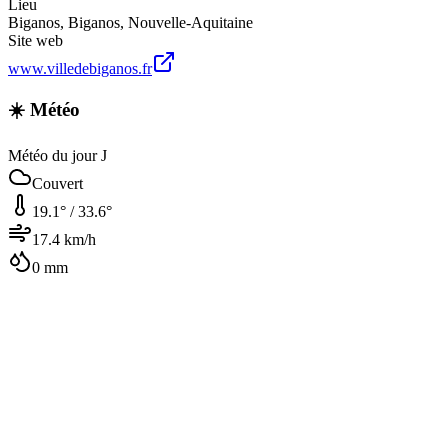
Lieu
Biganos
,
Biganos
,
Nouvelle-Aquitaine
Site web
www.villedebiganos.fr
☀️ Météo
Météo du jour J
Couvert
19.1
° /
33.6
°
17.4
km/h
0
mm