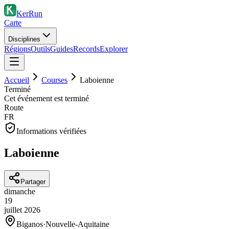
KerRun
Carte
Disciplines
Régions
Outils
Guides
Records
Explorer
Accueil
Courses
Laboienne
Terminé
Cet événement est terminé
Route
FR
Informations vérifiées
Laboienne
Partager
dimanche
19
juillet
2026
Biganos
·
Nouvelle-Aquitaine