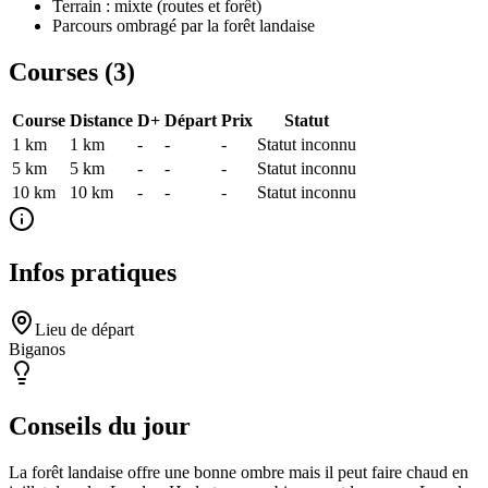
Terrain : mixte (routes et forêt)
Parcours ombragé par la forêt landaise
Courses (
3
)
Course
Distance
D+
Départ
Prix
Statut
1 km
1
km
-
-
-
Statut inconnu
5 km
5
km
-
-
-
Statut inconnu
10 km
10
km
-
-
-
Statut inconnu
Infos pratiques
Lieu de départ
Biganos
Conseils du jour
La forêt landaise offre une bonne ombre mais il peut faire chaud en